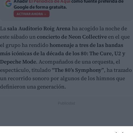
Añadir
El Periodico de Aquí
como fuente preferida de
Google de forma gratuita.
ACTIVAR AHORA
La
sala Auditorio Roig Arena
ha acogido la noche de
este sábado un
concierto de Neon Collective
en el que
el grupo ha rendido
homenaje a tres de las bandas
más icónicas de la década de los 80: The Cure, U2 y
Depeche Mode
. Acompañados de una orquesta, el
espectáculo, titulado
“The 80’s Symphony”
, ha trazado
un recorrido sonoro por algunos de los himnos que
definieron una generación.