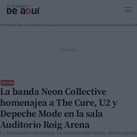
Ir al contenido principal
Portada
Comunitat
Valencia
Castellón
Alicante
Política
Economía
Sucesos
Cul
CULTURA
La banda Neon Collective
homenajea a The Cure, U2 y
Depeche Mode en la sala
Auditorio Roig Arena
La formación valenciana ha interpretado temas de tres de las