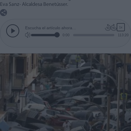
Eva Sanz- Alcaldesa Benetússer.
1x
Escucha el artículo ahora…
0:00
113:20