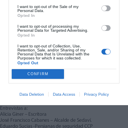
I want to opt-out of the Sale of my
Personal Data.
Opted In
I want to opt-out of processing my
Personal Data for Targeted Advertising.
Opted In
I want to opt-out of Collection, Use,
Retention, Sale, and/or Sharing of my
Personal Data that Is Unrelated with the
Purposes for which it was collected.
Opted Out
Líderes de Aquí 30 Nov.
CONFIRM
24. Actualidad comarcas
Valenciana
Data Deletion
Data Access
Privacy Policy
Edición Sábado 30 Noviembre 2024.
Entrevistas a:
Alicia Giner – Escritora
José Francisco Cabanes – Alcalde de Sedaví.
Eduardo Sucias -Persianas de seguridad CCP