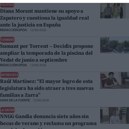
POLÍTICA
Diana Morant mantiene su apoyo a
Zapatero y cuestiona la igualdad real
ante la justicia en España
REDACCIÓN EPDA
12/06/2026
TORRENT
Sumant per Torrent – Decidix propone
ampliar la temporada de la piscina del
Vedat de junio a septiembre
REDACCIÓN EPDA
12/06/2026
ENTREVISTA
Raúl Martínez: “El mayor logro de esta
legislatura ha sido atraer a tres nuevas
familias a Zarra”
SARA DE LA FUENTE
12/06/2026
LA SAFOR
NNGG Gandia denuncia siete años sin
becas de verano y reclama un programa