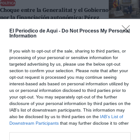
POLÍTICA
Choque entre la Generalitat y el Gobierno
por la financiación autonómica: Pérez
Llorca exige negociar en el CPFF y el
El Periodico de Aqui -
Do Not Process My Personal
ministro le pide que no ponga "excusas"
Information
HUGO MORENO
15/06/2026
MEDIO AMBIENTE
If you wish to opt-out of the sale, sharing to third parties, or
El PSPV propone una red provincial de
processing of your personal or sensitive information for
refugios climáticos y pide activar un
targeted advertising by us, please use the below opt-out
Cecopi ante el riesgo de calor extremo
section to confirm your selection. Please note that after your
opt-out request is processed you may continue seeing
SARA DE LA FUENTE
15/06/2026
interest-based ads based on personal information utilized by
OPINIÓN
us or personal information disclosed to third parties prior to
¿LOS PARTIDOS Y LOS POLÍTICOS
your opt-out. You may separately opt-out of the further
PUEDEN SER PRESCINDIBLES EN UN
disclosure of your personal information by third parties on the
FUTURO ?
IAB’s list of downstream participants. This information may
JOSU IMANOL DELGADO Y UGARTE
14/06/2026
also be disclosed by us to third parties on the
IAB’s List of
Downstream Participants
that may further disclose it to other
POLÍTICA
third parties.
La Fiscalía pide más de ocho años de
inhabilitación para cuatro exconcejales