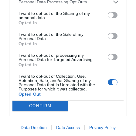
Personal Data Processing Opt Outs
del PP de Orihuela por fraccionar
contratos
I want to opt-out of the Sharing of my
personal data.
JUDIT JULIAN MEDINA
14/06/2026
Opted In
POLÍTICA
I want to opt-out of the Sale of my
Una adjudicación anulada y 2,2 millones
Personal Data.
de coste público: Antifraude reabre el
Opted In
caso Mas Camarena en Canet
I want to opt-out of processing my
PERE VALENCIANO
14/06/2026
Personal Data for Targeted Advertising.
Opted In
ELECCIONES 2027
El térmometro electoral de l’Horta Sud
I want to opt-out of Collection, Use,
coge color a un año de las municipales
Retention, Sale, and/or Sharing of my
Personal Data that Is Unrelated with the
JORGE ZALDIVAR
14/06/2026
Purposes for which it was collected.
Opted Out
BENETÚSSER
Eva Sanz: "Diseñar un pueblo con suelos
CONFIRM
permeables, más vegetación, más zonas
peatonales y menos vehículos es un reto
ilusionante"
Data Deletion
Data Access
Privacy Policy
JORGE ZALDIVAR
13/06/2026