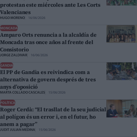
protestan este miércoles ante Les Corts
Valencianes
HUGO MORENO
16/06/2026
MONCADA
Amparo Orts renuncia a la alcaldía de
Moncada tras once años al frente del
Consistorio
JORGE ZALDIVAR
16/06/2026
GANDIA
El PP de Gandia es reivindica com a
alternativa de govern després de tres
anys d’oposició
MARTA COLLADO CASCALES
15/06/2026
POLÍTICA
Roger Cerdà: “El trasllat de la seu judicial
al polígon és un error i, en el futur, ho
anem a pagar”
JUDIT JULIAN MEDINA
15/06/2026