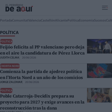
Ir al contenido principal
Portada
Comunitat
Valencia
Castellón
Alicante
Política
Economía
Sucesos
Cul
POLÍTICA
POLÍTICA
Feijóo felicita al PP valenciano pero deja
en el aire la candidatura de Pérez Llorca
JUDITH CELMA
20/06/2026
L'HORTA NORD
Comienza la partida de ajedrez política
en l’Horta Nord a un año de los comicios
JORGE ZALDIVAR
20/06/2026
POLÍTICA
Poble Catarroja-Decidix prepara su
proyecto para 2027 y exige avances en la
reconstrucción tras la dana