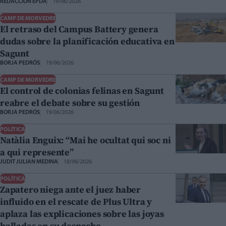
REDACCIÓN EPDA
19/06/2026
CAMP DE MORVEDRE
El retraso del Campus Battery genera
dudas sobre la planificación educativa en
Sagunt
BORJA PEDRÓS
19/06/2026
CAMP DE MORVEDRE
El control de colonias felinas en Sagunt
reabre el debate sobre su gestión
BORJA PEDRÓS
19/06/2026
POLÍTICA
Natàlia Enguix: “Mai he ocultat qui soc ni
a qui represente”
JUDIT JULIAN MEDINA
18/06/2026
POLÍTICA
Zapatero niega ante el juez haber
influido en el rescate de Plus Ultra y
aplaza las explicaciones sobre las joyas
halladas en su despacho