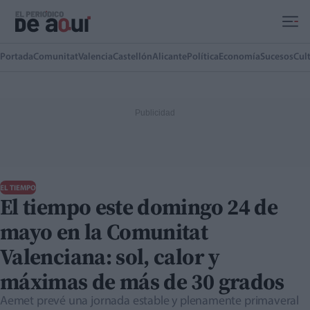
Ir al contenido principal
Portada
Comunitat
Valencia
Castellón
Alicante
Política
Economía
Sucesos
Cul
EL TIEMPO
El tiempo este domingo 24 de
mayo en la Comunitat
Valenciana: sol, calor y
máximas de más de 30 grados
Aemet prevé una jornada estable y plenamente primaveral