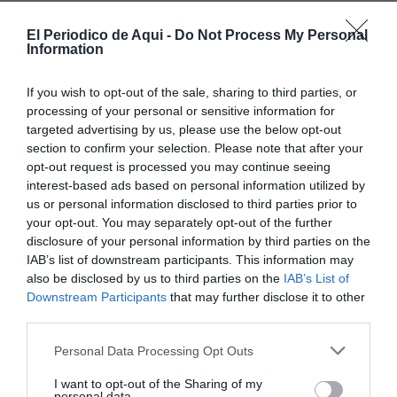
El Periodico de Aqui -
Do Not Process My Personal
Information
If you wish to opt-out of the sale, sharing to third parties, or
Las máximas más altas volverán a alcanzarse en
processing of your personal or sensitive information for
puntos del sur de Valencia y Alicante.
Ontinyent
y
targeted advertising by us, please use the below opt-out
section to confirm your selection. Please note that after your
Elche
llegarán a los 30 grados, mientras que
Orihuela
opt-out request is processed you may continue seeing
alcanzará los 31 grados.
interest-based ads based on personal information utilized by
us or personal information disclosed to third parties prior to
En las capitales de provincia, Aemet prevé:
your opt-out. You may separately opt-out of the further
disclosure of your personal information by third parties on the
IAB’s list of downstream participants. This information may
also be disclosed by us to third parties on the
IAB’s List of
Downstream Participants
that may further disclose it to other
third parties.
Personal Data Processing Opt Outs
I want to opt-out of the Sharing of my
personal data.