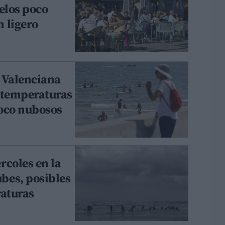
ielos poco
 ligero
 Valenciana
s temperaturas
poco nubosos
rcoles en la
bes, posibles
raturas