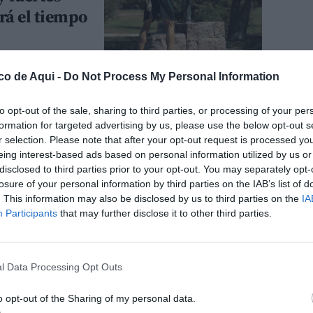
erá el tiempo
co de Aqui -
Do Not Process My Personal Information
de junio en la
to opt-out of the sale, sharing to third parties, or processing of your per
or intenso y
formation for targeted advertising by us, please use the below opt-out s
os
r selection. Please note that after your opt-out request is processed y
eing interest-based ads based on personal information utilized by us or
disclosed to third parties prior to your opt-out. You may separately opt-
losure of your personal information by third parties on the IAB’s list of
. This information may also be disclosed by us to third parties on the
IA
 junio en la
Participants
that may further disclose it to other third parties.
or intenso y
e
l Data Processing Opt Outs
o opt-out of the Sharing of my personal data.