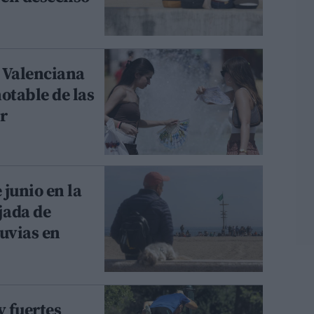
 Valenciana
otable de las
r
 junio en la
jada de
luvias en
y fuertes