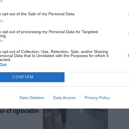
In
e crecidas
s por fuertes
o opt-out of the Sale of my Personal Data.
In
astellón
to opt-out of processing my Personal Data for Targeted
ing.
In
o opt-out of Collection, Use, Retention, Sale, and/or Sharing
ersonal Data that Is Unrelated with the Purposes for which it
spera a junio
lected.
Out
ntas fuertes y
CONFIRM
Data Deletion
Data Access
Privacy Policy
 despide mayo
as el episodio