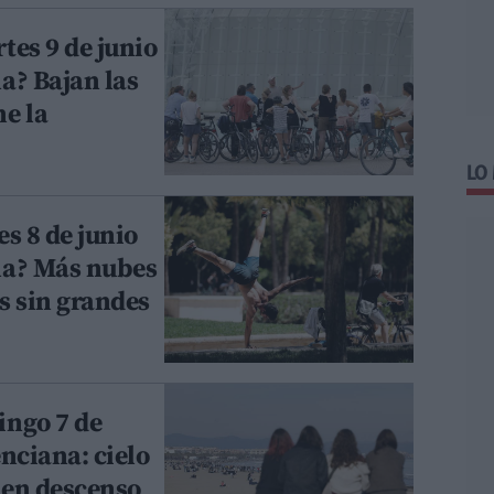
tes 9 de junio
a? Bajan las
e la
LO
s 8 de junio
na? Más nubes
as sin grandes
ingo 7 de
nciana: cielo
 en descenso