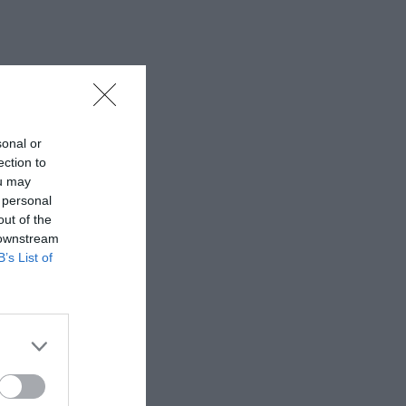
sonal or
ection to
ou may
 personal
out of the
 downstream
B’s List of