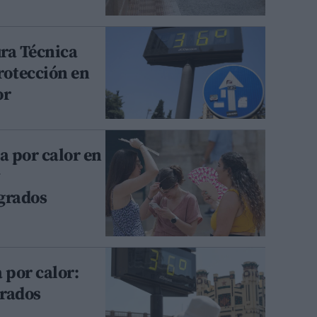
ura Técnica
otección en
or
a por calor en
y
grados
 por calor:
grados