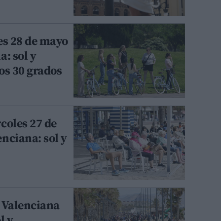
es 28 de mayo
: sol y
os 30 grados
coles 27 de
nciana: sol y
 Valenciana
l y