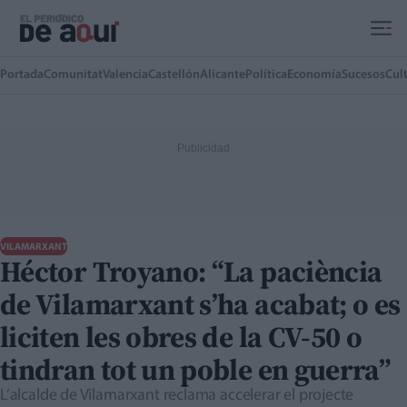
Ir al contenido principal
Portada
Comunitat
Valencia
Castellón
Alicante
Política
Economía
Sucesos
Cul
VILAMARXANT
Héctor Troyano: “La paciència
de Vilamarxant s’ha acabat; o es
liciten les obres de la CV-50 o
tindran tot un poble en guerra”
L’alcalde de Vilamarxant reclama accelerar el projecte