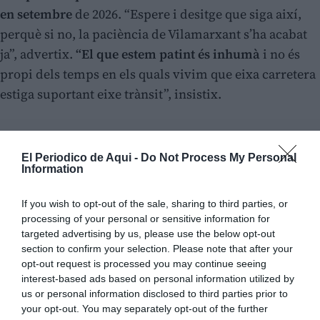
en setembre
de 2026. “Espere i desitge que siga així,
perquè si no, la paciència de Vilamarxant s’ha acabat
ja”, advertix.
“El que estem patint és inhumà
i no és
propi dels temps en els quals vivim que eixa carretera
estiga suportant eixe trànsit”, insistix.
El Periodico de Aqui -
Do Not Process My Personal
Information
If you wish to opt-out of the sale, sharing to third parties, or
processing of your personal or sensitive information for
targeted advertising by us, please use the below opt-out
section to confirm your selection. Please note that after your
opt-out request is processed you may continue seeing
interest-based ads based on personal information utilized by
us or personal information disclosed to third parties prior to
your opt-out. You may separately opt-out of the further