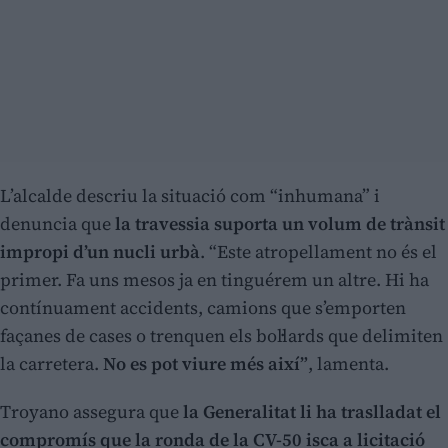
L’alcalde descriu la situació com “inhumana” i
denuncia que
la travessia suporta un volum de trànsit
impropi d’un nucli urbà
. “Este atropellament no és el
primer. Fa uns mesos ja en tinguérem un altre. Hi ha
contínuament accidents, camions que s’emporten
façanes de cases o trenquen els bol·lards que delimiten
la carretera.
No es pot viure més així”
, lamenta.
Troyano assegura que
la Generalitat li ha traslladat el
compromís que la ronda de la CV-50 isca a licitació