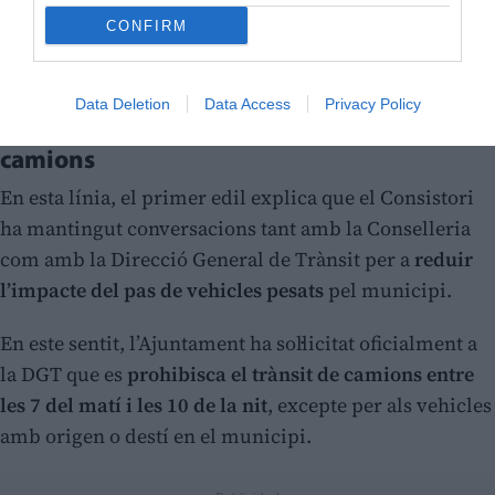
CONFIRM
Data Deletion
Data Access
Privacy Policy
L’Ajuntament reclama restringir el pas de
camions
En esta línia, el primer edil explica que el Consistori
ha mantingut conversacions tant amb la Conselleria
com amb la Direcció General de Trànsit per a
reduir
l’impacte del pas de vehicles pesats
pel municipi.
En este sentit, l’Ajuntament ha sol·licitat oficialment a
la DGT que es
prohibisca el trànsit de camions entre
les 7 del matí i les 10 de la nit
, excepte per als vehicles
amb origen o destí en el municipi.