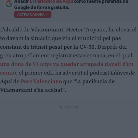
Añadir
El Periodico de Aquí
como fuente preferida de
Google de forma gratuita.
ACTIVAR AHORA
L’alcalde de
Vilamarxant
, Héctor Troyano, ha elevat el
to davant la situació que viu el municipi pel
pas
constant de trànsit pesat per la CV-50
. Després del
greu atropellament registrat esta setmana, en el qual
una dona de 91 anys va quedar atrapada davall d’un
camió
, el primer edil ha advertit al pòdcast
Líderes de
Aquí
de
Pere Valenciano
que
“la paciència de
Vilamarxant s’ha acabat”
.