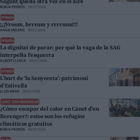
Sagunt queda otra vez en el aire
BORJA PEDRÓS
09/07/2026
OPINIÓN
¡¡¡Vroom, brrrum y rrrrnnn!!!
ANGIE MELERO
08/07/2026
OPINIÓN
La dignitat de parar: per què la vaga de la SAG
interpel·la l’esquerra
ALBERT LLUECA
08/07/2026
OPINIÓN
L’hort de ‘la Senyoreta’: patrimoni
d’Estivella
LLUÍS MESA
08/07/2026
CANET D'EN BERENGUER
¿Cómo escapar del calor en Canet d'en
Berenger?: estos son los refugios
climáticos gratuitos
BORJA PEDRÓS
08/07/2026