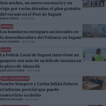
Seis noches, un nuevo escenario y un
viaje por varias décadas: el plan gratuito
del verano en el Port de Sagunt
BORJA PEDRÓS
03/07/2026
INCENDIOS
Los bomberos extinguen un incendio en
la desembocadura del Palància en Sagunt
HUGO MORENO
02/07/2026
SUCESOS
La Policía Local de Sagunt interviene un
paquete con más de un kilo de cocaína en
la playa de Almardà
SARA DE LA FUENTE
02/07/2026
CANET D'EN BERENGUER
Sancho Sempere y Carlos Julián Zahera:
el informe pericial que puede
convertirse en delito
PERE VALENCIANO
02/07/2026