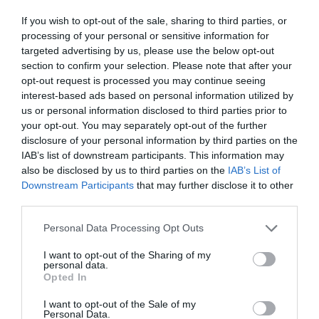
If you wish to opt-out of the sale, sharing to third parties, or
SUCESOS
Dieciséis robos en casetas de campo
processing of your personal or sensitive information for
targeted advertising by us, please use the below opt-out
terminan con un detenido en la Baronía
section to confirm your selection. Please note that after your
JUDIT JULIAN MEDINA
06/07/2026
opt-out request is processed you may continue seeing
SUCESOS
interest-based ads based on personal information utilized by
Desarticulada una red de tráfico de
us or personal information disclosed to third parties prior to
drogas en el Camp de Morvedre con doce
your opt-out. You may separately opt-out of the further
detenidos
disclosure of your personal information by third parties on the
IAB’s list of downstream participants. This information may
EVA BELTRAN
05/07/2026
also be disclosed by us to third parties on the
IAB’s List of
SAGUNTO
Downstream Participants
that may further disclose it to other
El Pleno de Sagunto aprueba proteger a
third parties.
los vecinos de Baladre frente a los
impagos del Pla de Barris
Personal Data Processing Opt Outs
REDACCIÓN EPDA
05/07/2026
I want to opt-out of the Sharing of my
personal data.
ECONOMÍA
Opted In
El paro baja en Camp de Morvedre en
junio pese al aumento de la población
I want to opt-out of the Sale of my
activa
Personal Data.