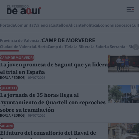
Ir al contenido principal
Portada
Comunitat
Valencia
Castellón
Alicante
Política
Economía
Sucesos
Cul
CAMP DE MORVEDRE
Provincia de Valencia /
Ciudad de Valencia
L'Horta
Camp de Túria
La Ribera
La Safor
La Serranía - Rin
CAMP DE MORVEDRE
La joven promesa de Sagunt que ya lidera
el trial en España
BORJA PEDRÓS
09/07/2026
QUARTELL
La jornada de 35 horas llega al
Ayuntamiento de Quartell con reproches
sobre su tramitación
BORJA PEDRÓS
09/07/2026
SAGUNT
El futuro del consultorio del Raval de