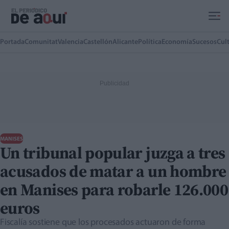
Ir al contenido principal
Portada
Comunitat
Valencia
Castellón
Alicante
Política
Economía
Sucesos
Cul
MANISES
Un tribunal popular juzga a tres
acusados de matar a un hombre
en Manises para robarle 126.000
euros
Fiscalía sostiene que los procesados actuaron de forma