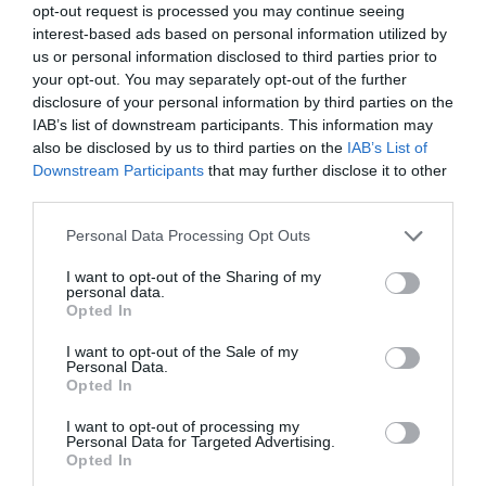
después de conocer que disponía de 126.000 euros
en
opt-out request is processed you may continue seeing
sus cuentas bancarias.
interest-based ads based on personal information utilized by
us or personal information disclosed to third parties prior to
your opt-out. You may separately opt-out of the further
Según la versión de la Fiscalía,
la mujer procesada
disclosure of your personal information by third parties on the
habría intentado conseguir las claves bancarias
del
IAB’s list of downstream participants. This information may
fallecido para acceder al dinero.
also be disclosed by us to third parties on the
IAB’s List of
Downstream Participants
that may further disclose it to other
third parties.
Personal Data Processing Opt Outs
I want to opt-out of the Sharing of my
personal data.
Opted In
I want to opt-out of the Sale of my
Personal Data.
Opted In
I want to opt-out of processing my
Personal Data for Targeted Advertising.
Opted In