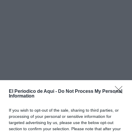
El Periodico de Aqui -
Do Not Process My Personal
Information
La Fiscalía apunta a un móvil económico
If you wish to opt-out of the sale, sharing to third parties, or
La acusación pública considera que los acusados
processing of your personal or sensitive information for
targeted advertising by us, please use the below opt-out
actuaron con la intención de
robar a la víctima
section to confirm your selection. Please note that after your