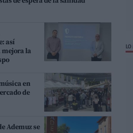
istas de espera de la sanidad
a
: así
LO
 mejora la
spo
y música en
mercado de
 de Ademuz se