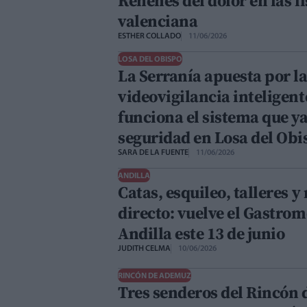
Rehenes del dolor en las l
valenciana
ESTHER COLLADO
11/06/2026
LOSA DEL OBISPO
La Serranía apuesta por l
videovigilancia inteligente
funciona el sistema que ya
seguridad en Losa del Obi
SARA DE LA FUENTE
11/06/2026
ANDILLA
Catas, esquileo, talleres 
directo: vuelve el Gastro
Andilla este 13 de junio
JUDITH CELMA
10/06/2026
RINCÓN DE ADEMUZ
Tres senderos del Rincón