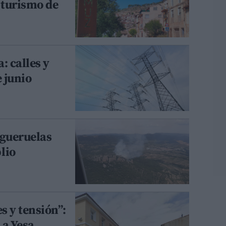
 turismo de
: calles y
e junio
igueruelas
lio
s y tensión”:
La Yesa