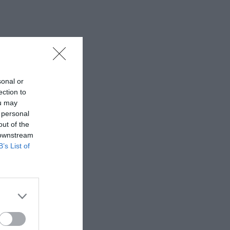
sonal or
ection to
ou may
 personal
out of the
 downstream
B’s List of