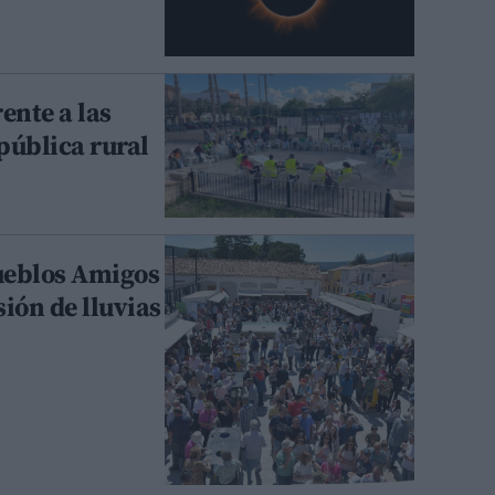
ente a las
 pública rural
Pueblos Amigos
ión de lluvias