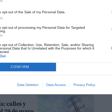
eloto en Casas
In
o opt-out of the Sale of my Personal Data.
In
to opt-out of processing my Personal Data for Targeted
 que busca
ing.
In
letrabajadores
o opt-out of Collection, Use, Retention, Sale, and/or Sharing
ersonal Data that Is Unrelated with the Purposes for which it
lected.
Out
nderista
CONFIRM
to al río
Data Deletion
Data Access
Privacy Policy
a: calles y
al 29 de mayo