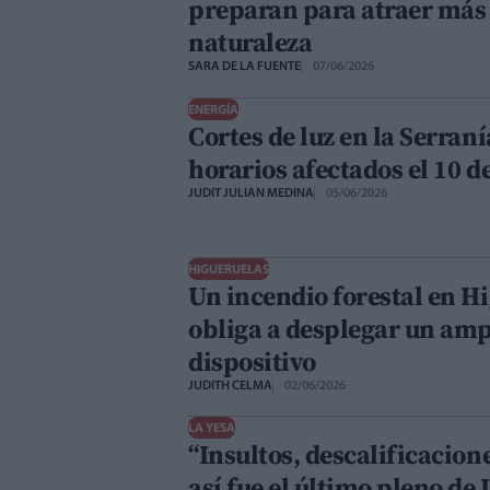
preparan para atraer más
naturaleza
SARA DE LA FUENTE
07/06/2026
ENERGÍA
Cortes de luz en la Serranía
horarios afectados el 10 d
JUDIT JULIAN MEDINA
05/06/2026
HIGUERUELAS
Un incendio forestal en H
obliga a desplegar un amp
dispositivo
JUDITH CELMA
02/06/2026
LA YESA
“Insultos, descalificacione
así fue el último pleno de 