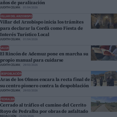
años de paralización
JUDITH CELMA
01/04/2026
VILLAR DEL ARZOBISPO
Villar del Arzobispo inicia los trámites
para declarar la Cordà como Fiesta de
Interés Turístico Local
JUDITH CELMA
01/04/2026
SALUD
El Rincón de Ademuz pone en marcha su
propio manual para cuidarse
JUDITH CELMA
29/03/2026
DESPOBLACIÓN
Aras de los Olmos encara la recta final de
su centro pionero contra la despoblación
JUDITH CELMA
29/03/2026
PEDRALBA
Cerrado al tráfico el camino del Cerrito
Royo de Pedralba por obras de asfaltado
REDACCIÓN
25/03/2026