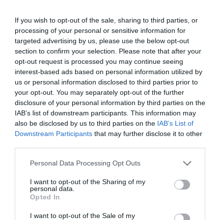
Villar del Arzobispo renovará el césped
del campo de fútbol La Paz
If you wish to opt-out of the sale, sharing to third parties, or
JUDITH CELMA
08/04/2026
processing of your personal or sensitive information for
targeted advertising by us, please use the below opt-out
SOT DE CHERA
VÍDEO: Rescatan en Sot de Chera un
section to confirm your selection. Please note that after your
hombre herido tras clavarse una hoz en
opt-out request is processed you may continue seeing
una zona de difícil
interest-based ads based on personal information utilized by
us or personal information disclosed to third parties prior to
ISAAC HERNÁNDEZ OLIVER
04/04/2026
your opt-out. You may separately opt-out of the further
ARAS DE LOS OLMOS
disclosure of your personal information by third parties on the
Aras de los Olmos impulsa su papel en la
IAB’s list of downstream participants. This information may
defensa planetaria gracias a uno de los
also be disclosed by us to third parties on the
IAB’s List of
telescopios más avanzados de la
Downstream Participants
that may further disclose it to other
Comunitat Valenciana
third parties.
ISAAC HERNÁNDEZ OLIVER
04/04/2026
Personal Data Processing Opt Outs
CIENCIA
Los fósiles hallados en La Serranía sitúan
I want to opt-out of the Sharing of my
personal data.
a España en la élite de la investigación
Opted In
sobre dinosaurios estegosaurios
I want to opt-out of the Sale of my
JUDITH CELMA
01/04/2026