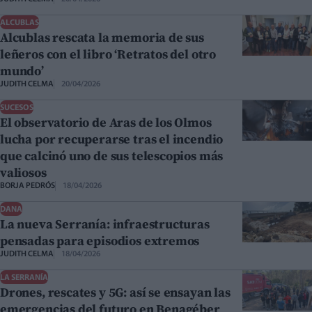
ALCUBLAS
Alcublas rescata la memoria de sus
leñeros con el libro ‘Retratos del otro
mundo’
JUDITH CELMA
20/04/2026
SUCESOS
El observatorio de Aras de los Olmos
lucha por recuperarse tras el incendio
que calcinó uno de sus telescopios más
valiosos
BORJA PEDRÓS
18/04/2026
DANA
La nueva Serranía: infraestructuras
pensadas para episodios extremos
JUDITH CELMA
18/04/2026
LA SERRANÍA
Drones, rescates y 5G: así se ensayan las
emergencias del futuro en Benagéber