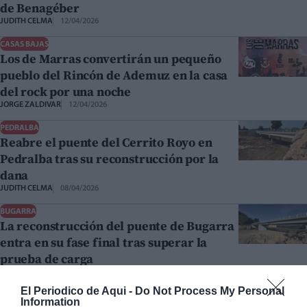
de Benagéber
JUDITH CELMA
12/04/2026
CASAS BAJAS
Los de Marras convertirán un pequeño
pueblo del Rincón de Ademuz en la casa
del rock por una noche
JORGE ZALDIVAR
12/04/2026
PEDRALBA
Reabre el puente del Cerrito Royo en
Pedralba tras su reconstrucción por la
dana
JUDITH CELMA
08/04/2026
BUGARRA
La reconstrucción del puente de Bugarra
entra en su fase final tras superar la
prueba de carga
JUDITH CELMA
08/04/2026
El Periodico de Aqui -
Do Not Process My Personal
VILLAR DEL ARZOBISPO
Information