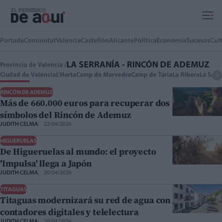
Ir al contenido principal
Portada
Comunitat
Valencia
Castellón
Alicante
Política
Economía
Sucesos
Cul
LA SERRANÍA - RINCÓN DE ADEMUZ
Provincia de Valencia /
Ciudad de Valencia
L'Horta
Camp de Morvedre
Camp de Túria
La Ribera
La Safo
RINCÓN DE ADEMUZ
Más de 660.000 euros para recuperar dos
símbolos del Rincón de Ademuz
JUDITH CELMA
22/04/2026
HIGUERUELAS
De Higueruelas al mundo: el proyecto
'Impulsa' llega a Japón
JUDITH CELMA
20/04/2026
TITAGUAS
Titaguas modernizará su red de agua con
contadores digitales y telelectura
JUDITH CELMA
20/04/2026