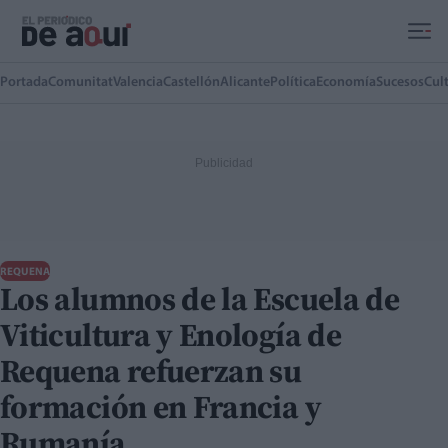
Ir al contenido principal
Portada
Comunitat
Valencia
Castellón
Alicante
Política
Economía
Sucesos
Cul
REQUENA
Los alumnos de la Escuela de
Viticultura y Enología de
Requena refuerzan su
formación en Francia y
Rumanía