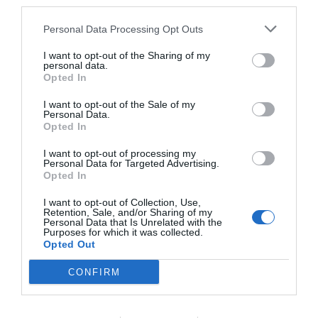
third parties.
Personal Data Processing Opt Outs
I want to opt-out of the Sharing of my
personal data.
Opted In
I want to opt-out of the Sale of my
Personal Data.
Opted In
Alumnos del ciclo de Técnico Medio en Aceites de Oliva y Vinos en Burdeos -
I want to opt-out of processing my
DIPUTACIÓN DE VALENCIA
Personal Data for Targeted Advertising.
Opted In
Por otra parte, los alumnos del
área forestal viajaron
I want to opt-out of Collection, Use,
hasta los Cárpatos, en Rumanía
, gracias a la
Retention, Sale, and/or Sharing of my
Personal Data that Is Unrelated with the
colaboración con el
Instituto Silvícola de Bucovina
.
Purposes for which it was collected.
Opted Out
Allí profundizaron en el conocimiento de ecosistemas
forestales de gran valor medioambiental, además de
CONFIRM
intercambiar experiencias con estudiantes y docentes
del centro rumano.