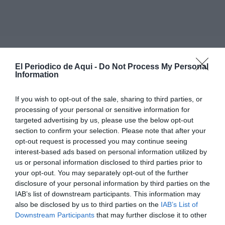
Por un lado, estudiantes del
ciclo de Técnico Medio en
Aceites de Oliva y Vinos
realizaron una estancia de
El Periodico de Aqui -
Do Not Process My Personal
Information
cinco días en la región francesa de Burdeos
, donde
llevaron a cabo visitas técnicas junto al
Liceo La Tour
If you wish to opt-out of the sale, sharing to third parties, or
Blanche
, uno de los centros de referencia en
processing of your personal or sensitive information for
targeted advertising by us, please use the below opt-out
formación vitivinícola. La experiencia permitió al
section to confirm your selection. Please note that after your
alumnado conocer
nuevas metodologías de
opt-out request is processed you may continue seeing
elaboración
y acercarse a algunas de las
prácticas
interest-based ads based on personal information utilized by
us or personal information disclosed to third parties prior to
más destacadas del sector en esta emblemática zona
your opt-out. You may separately opt-out of the further
vinícola francesa.
disclosure of your personal information by third parties on the
IAB’s list of downstream participants. This information may
also be disclosed by us to third parties on the
IAB’s List of
Downstream Participants
that may further disclose it to other