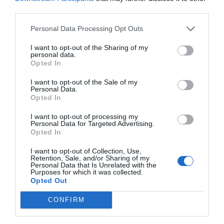
constatar cómo la inversión permanente y gradual ha
third parties.
sido la verdadera columna vertebral de esta ciudad",
explica
Ciriaco Clemente, gerente de Veolia en
Personal Data Processing Opt Outs
Benidorm
, quien remarca que "hemos logrado una
I want to opt-out of the Sharing of my
personal data.
eficiencia técnica inmejorable protegiendo nuestro
Opted In
entorno, pero nuestro gran reto ahora es mirar hacia
I want to opt-out of the Sale of my
adelante y anticiparnos a las necesidades de las
Personal Data.
Opted In
próximas décadas".
I want to opt-out of processing my
El gran reto del futuro: adaptación climática
Personal Data for Targeted Advertising.
Opted In
Lejos de la autocomplacencia, Veolia y el consistorio
I want to opt-out of Collection, Use,
ya despliegan una hoja de ruta centrada en la
Retention, Sale, and/or Sharing of my
Personal Data that Is Unrelated with the
resiliencia integral
. Los modelos científicos alertan de
Purposes for which it was collected.
que las sequías serán cada vez más severas y
Opted Out
duraderas, mientras que los episodios de lluvias
CONFIRM
torrenciales y las
DANAs han aumentado un 15%
en la
zona. Ante este escenario de estrés hídrico estructural,