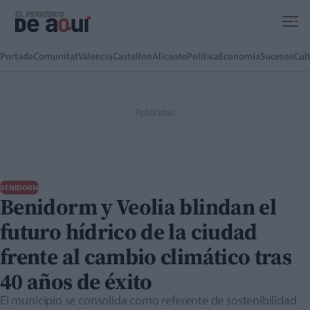
Ir al contenido principal
Portada
Comunitat
Valencia
Castellón
Alicante
Política
Economía
Sucesos
Cul
BENIDORM
Benidorm y Veolia blindan el
futuro hídrico de la ciudad
frente al cambio climático tras
40 años de éxito
El municipio se consolida como referente de sostenibilidad