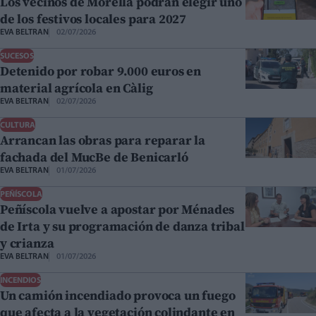
Los vecinos de Morella podrán elegir uno
de los festivos locales para 2027
EVA BELTRAN
02/07/2026
SUCESOS
Detenido por robar 9.000 euros en
material agrícola en Càlig
EVA BELTRAN
02/07/2026
CULTURA
Arrancan las obras para reparar la
fachada del MucBe de Benicarló
EVA BELTRAN
01/07/2026
PEÑÍSCOLA
Peñíscola vuelve a apostar por Ménades
de Irta y su programación de danza tribal
y crianza
EVA BELTRAN
01/07/2026
INCENDIOS
Un camión incendiado provoca un fuego
que afecta a la vegetación colindante en