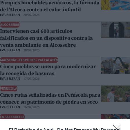
Parques hinchables acuáticos, la fórmula
de l'Alcora contra el calor infantil
EVA BELTRAN
20/07/2026
ALCOSSEBRE
Intervienen casi 600 artículos
falsificados en un dispositivo contra la
venta ambulante en Alcossebre
EVA BELTRAN
20/07/2026
MAESTRAT - ELS PORTS - L’ALCALATÉN
Cinco pueblos se unen para modernizar
la recogida de basuras
EVA BELTRAN
17/07/2026
PEÑÍSCOLA
Cinco rutas señalizadas en Peñíscola para
conocer su patrimonio de piedra en seco
EVA BELTRAN
16/07/2026
LA SALZADELLA
Un vecino de La Salzadella narra en