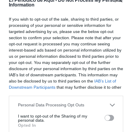
televisión cómo vivió la semifinal del
El Periodico de Aqui -
Do Not Process My Personal
Information
Mundial
REDACCIÓN EPDA
15/07/2026
If you wish to opt-out of the sale, sharing to third parties, or
MORELLA
processing of your personal or sensitive information for
Morella escogerá el 7 y el 8 de enero
targeted advertising by us, please use the below opt-out
como festivos locales de 2027
section to confirm your selection. Please note that after your
EVA BELTRAN
15/07/2026
opt-out request is processed you may continue seeing
interest-based ads based on personal information utilized by
SAN FERMÍN 2026
us or personal information disclosed to third parties prior to
Un vecino de Burjassot y una mujer de
your opt-out. You may separately opt-out of the further
l'Alcora, entre los heridos del último
disclosure of your personal information by third parties on the
encierro de San Fermín
IAB’s list of downstream participants. This information may
SARA DE LA FUENTE
14/07/2026
also be disclosed by us to third parties on the
IAB’s List of
Downstream Participants
that may further disclose it to other
MORELLA
La Generalitat concede 337.253 euros
third parties.
para ampliar el Centro de Día de Morella
Personal Data Processing Opt Outs
EVA BELTRAN
13/07/2026
I want to opt-out of the Sharing of my
SUCESOS
personal data.
Extinguido el incendio de Rosell
Opted In
BORJA PEDRÓS
11/07/2026