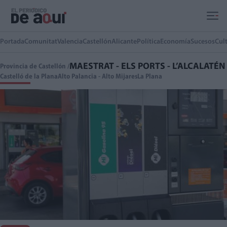
Ir al contenido principal
Portada
Comunitat
Valencia
Castellón
Alicante
Política
Economía
Sucesos
Cul
MAESTRAT - ELS PORTS - L’ALCALATÉN
Provincia de Castellón /
Castelló de la Plana
Alto Palancia - Alto Mijares
La Plana