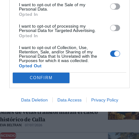
I want to opt-out of the Sale of my
PEÑÍSCOLA
Personal Data.
Un narrador marinero revive la historia
Opted In
pesquera de Peñíscola cada miércoles
I want to opt-out of processing my
EVA BELTRAN
09/07/2026
Personal Data for Targeted Advertising.
Opted In
MORELLA
Alerta en Morella por un incendio
I want to opt-out of Collection, Use,
forestal que pone en marcha un
Retention, Sale, and/or Sharing of my
Personal Data that Is Unrelated with the
operativo terrestre y aéreo
Purposes for which it was collected.
HUGO MORENO
08/07/2026
Opted Out
TURISMO
CONFIRM
Un nuevo Plan Estratégico marca el
futuro turístico de Peñíscola hasta 2031
EVA BELTRAN
07/07/2026
Data Deletion
Data Access
Privacy Policy
CULTURA
Miles de velas transformarán el casco
histórico de Culla
EVA BELTRAN
07/07/2026
INCENDIO