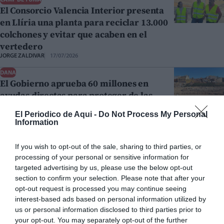
El Consorcio Valencia Interior presenta
en Llíria una planta para reciclar 13.000
colchones y evitar que acaben en el
vertedero
JORGE ZALDIVAR
17/07/2026
DANA
El Gobierno aprueba 60 millones en
ayudas directas para proteger de las
inundaciones a los municipios afectados
El Periodico de Aqui -
Do Not Process My Personal
por la dana
Information
JORGE ZALDIVAR
15/07/2026
If you wish to opt-out of the sale, sharing to third parties, or
CASAS BAJAS
Cuenta atrás para el III Peña Rubia
processing of your personal or sensitive information for
Sound: rock, ska y música en directo en
targeted advertising by us, please use the below opt-out
section to confirm your selection. Please note that after your
Casas Bajas
opt-out request is processed you may continue seeing
REDACCIÓN EPDA
14/07/2026
interest-based ads based on personal information utilized by
OPINIÓN
us or personal information disclosed to third parties prior to
Una casa cerrada no está vacía
your opt-out. You may separately opt-out of the further