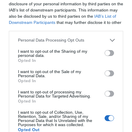
BLAS VALENTÍN
14/07/2026
disclosure of your personal information by third parties on the
IAB’s list of downstream participants. This information may
LA SERRANÍA
also be disclosed by us to third parties on the
IAB’s List of
El Mundial llega a las plazas de La
Downstream Participants
that may further disclose it to other
Serranía: estos municipios instalarán
third parties.
pantallas gigantes
JUDITH CELMA
14/07/2026
Personal Data Processing Opt Outs
DESPOBLACIÓN
I want to opt-out of the Sharing of my
Latido Rural reconoce a once entidades
personal data.
por su compromiso con el futuro del
Opted In
medio rural valenciano
I want to opt-out of the Sale of my
SARA DE LA FUENTE
08/07/2026
Personal Data.
Opted In
LA YESA
Un rayo provoca un incendio forestal en
I want to opt-out of processing my
La Yesa
Personal Data for Targeted Advertising.
Opted In
JUDITH CELMA
07/07/2026
I want to opt-out of Collection, Use,
TUÉJAR
Retention, Sale, and/or Sharing of my
Tuéjar regula el acceso al parking del
Personal Data that Is Unrelated with the
Azud este verano: horarios, precios y
Purposes for which it was collected.
Opted Out