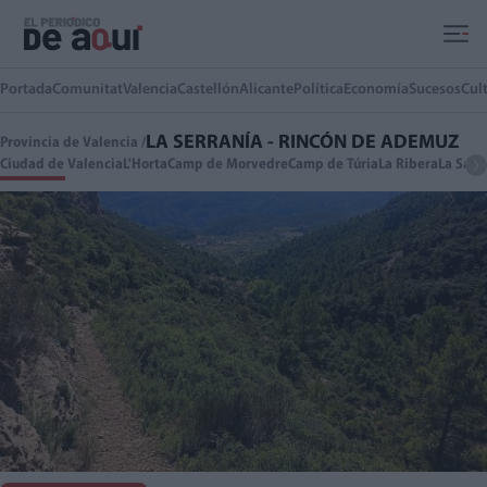
Ir al contenido principal
Portada
Comunitat
Valencia
Castellón
Alicante
Política
Economía
Sucesos
Cul
LA SERRANÍA - RINCÓN DE ADEMUZ
Provincia de Valencia /
Ciudad de Valencia
L'Horta
Camp de Morvedre
Camp de Túria
La Ribera
La Safo