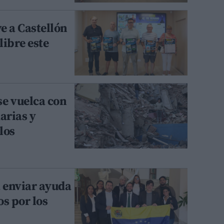
ve a Castellón
libre este
se vuelca con
arias y
 los
a enviar ayuda
s por los