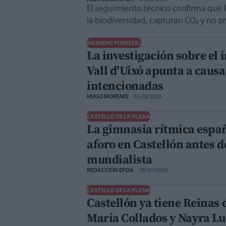
El seguimiento técnico confirma que l
la biodiversidad, capturan CO₂ y no p
INCENDIO FORESTAL
La investigación sobre el 
Vall d'Uixó apunta a causa
intencionadas
HUGO MORENO
03/08/2026
CASTELLÓ DE LA PLANA
La gimnasia rítmica españ
aforo en Castellón antes de
mundialista
REDACCIÓN EPDA
29/07/2026
CASTELLÓ DE LA PLANA
Castellón ya tiene Reinas d
María Collados y Nayra L