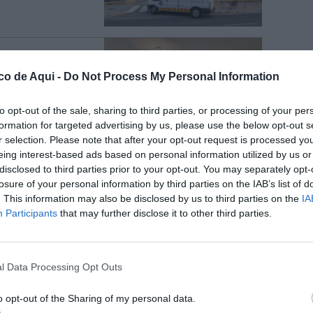
n Castellón
co de Aqui -
Do Not Process My Personal Information
 de Lion
nitat
to opt-out of the sale, sharing to third parties, or processing of your per
formation for targeted advertising by us, please use the below opt-out s
r selection. Please note that after your opt-out request is processed y
eing interest-based ads based on personal information utilized by us or
adena su mejor
disclosed to third parties prior to your opt-out. You may separately opt-
10 millones de
losure of your personal information by third parties on the IAB’s list of
. This information may also be disclosed by us to third parties on the
IA
Participants
that may further disclose it to other third parties.
tat Valenciana
l Data Processing Opt Outs
ma semana
o opt-out of the Sharing of my personal data.
 aulas