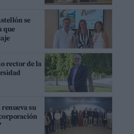
stellón se
a que
iaje
o rector de la
ersidad
n renueva su
ncorporación
'