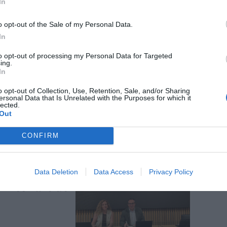
In
o opt-out of the Sale of my Personal Data.
e a una
In
investigar
to opt-out of processing my Personal Data for Targeted
ing.
In
o opt-out of Collection, Use, Retention, Sale, and/or Sharing
ersonal Data that Is Unrelated with the Purposes for which it
lected.
 logra su
Out
n 148.000
CONFIRM
Data Deletion
Data Access
Privacy Policy
emios Faro de