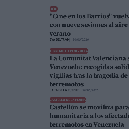
OCIO
"Cine en los Barrios" vuel
con nueve sesiones al aire 
verano
EVA BELTRAN
30/06/2026
TERREMOTO VENEZUELA
La Comunitat Valenciana 
Venezuela: recogidas solid
vigilias tras la tragedia de
terremotos
SARA DE LA FUENTE
26/06/2026
CASTELLÓ DE LA PLANA
Castellón se moviliza par
humanitaria a los afectado
terremotos en Venezuela