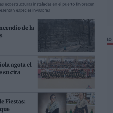
as ecoestructuras instaladas en el puerto favorecen
resentan especies invasoras
incendio de la
s
LO
ola agota el
 su cita
e Fiestas:
uque