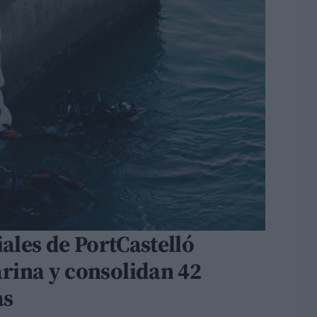
iales de PortCastelló
rina y consolidan 42
as