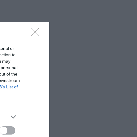
sonal or
ection to
ou may
 personal
out of the
 downstream
B’s List of