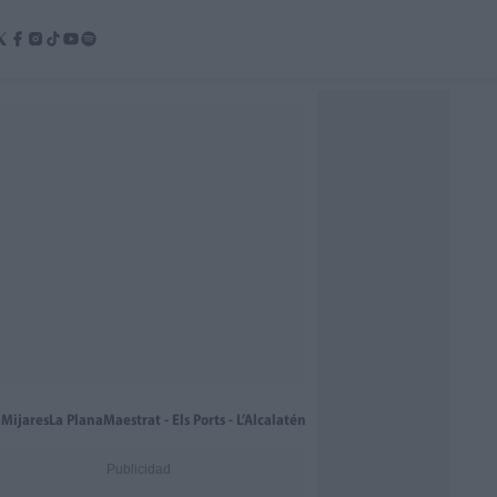
 Mijares
La Plana
Maestrat - Els Ports - L’Alcalatén