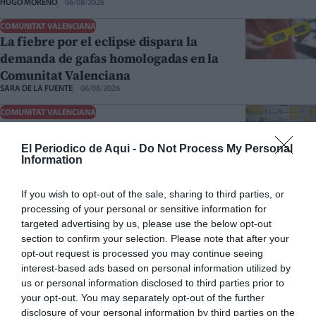
HUGO MORENO
06/08/2026
COMUNITAT VALENCIANA
La fiebre por el eclipse dispara la
demanda de gafas homologadas en la
Comunitat Valenciana
SARA DE LA FUENTE
06/08/2026
COMUNITAT VALENCIANA
El próximo festivo en la Comunitat
Valenciana cae en sábado: ¿se traslada o
El Periodico de Aqui -
Do Not Process My Personal
se pierde el día libre?
Information
SARA DE LA FUENTE
06/08/2026
If you wish to opt-out of the sale, sharing to third parties, or
COMUNITAT VALENCIANA
processing of your personal or sensitive information for
Cada vez más extranjeros compran
targeted advertising by us, please use the below opt-out
viviendas en la Comunitat Valenciana: las
section to confirm your selection. Please note that after your
operaciones aumentan un 31 %
opt-out request is processed you may continue seeing
HUGO MORENO
05/08/2026
interest-based ads based on personal information utilized by
us or personal information disclosed to third parties prior to
COMUNITAT VALENCIANA
La Generalitat ficha a Ferran Torres
your opt-out. You may separately opt-out of the further
disclosure of your personal information by third parties on the