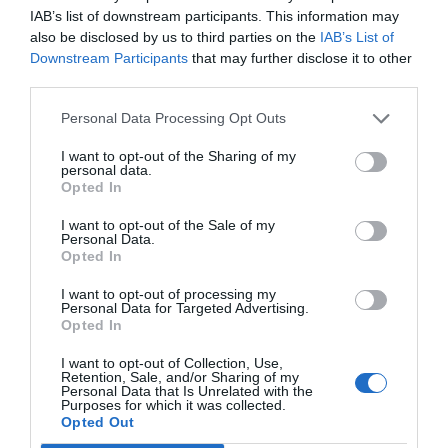
como embajador de la Comunitat
IAB’s list of downstream participants. This information may
Valenciana
also be disclosed by us to third parties on the
IAB’s List of
HUGO MORENO
05/08/2026
Downstream Participants
that may further disclose it to other
third parties.
ECONOMÍA
La gasolina más barata de España se
encuentra en la Comunitat Valenciana
Personal Data Processing Opt Outs
JUDIT JULIAN MEDINA
05/08/2026
I want to opt-out of the Sharing of my
personal data.
COMUNITAT VALENCIANA
Opted In
La medusa que se impone este verano en
el Mediterráneo: así puedes saber si está
I want to opt-out of the Sale of my
Personal Data.
en tu playa
Opted In
SARA DE LA FUENTE
05/08/2026
I want to opt-out of processing my
COMUNITAT VALENCIANA
Personal Data for Targeted Advertising.
El 80% de los valencianos ha cambiado su
Opted In
forma de disfrutar del verano: estas son
las nuevas tendencias
I want to opt-out of Collection, Use,
Retention, Sale, and/or Sharing of my
REDACCIÓN EPDA
04/08/2026
Personal Data that Is Unrelated with the
Purposes for which it was collected.
Opted Out
COMUNITAT VALENCIANA
Julio se salda con siete fallecidos en