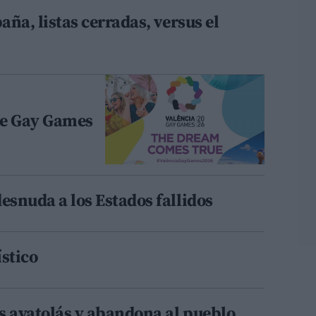
aña, listas cerradas, versus el
he Gay Games
esnuda a los Estados fallidos
ístico
s ayatolás y abandona al pueblo