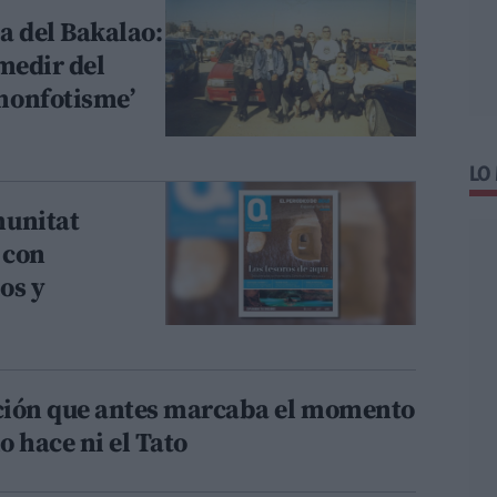
a del Bakalao:
medir del
nonfotisme’
LO
munitat
 con
os y
ación que antes marcaba el momento
o hace ni el Tato