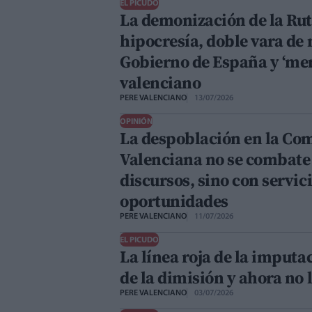
EL PICUDO
La demonización de la Rut
hipocresía, doble vara de 
Gobierno de España y ‘me
valenciano
PERE VALENCIANO
13/07/2026
OPINIÓN
La despoblación en la Co
Valenciana no se combate
discursos, sino con servici
oportunidades
PERE VALENCIANO
11/07/2026
EL PICUDO
La línea roja de la imput
de la dimisión y ahora no l
PERE VALENCIANO
03/07/2026