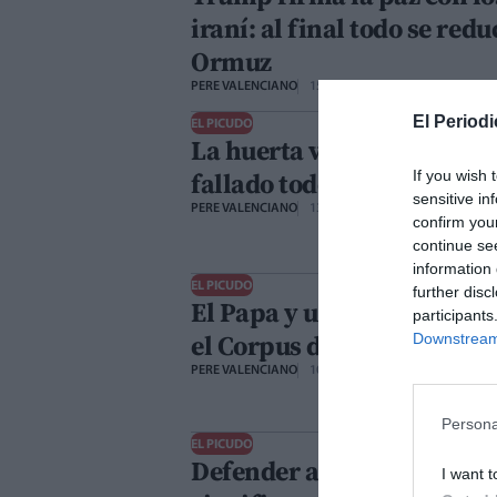
iraní: al final todo se red
Ormuz
PERE VALENCIANO
15/06/2026
El Periodi
EL PICUDO
La huerta valenciana se 
fallado todos
If you wish 
sensitive in
PERE VALENCIANO
13/06/2026
confirm you
continue se
information 
EL PICUDO
further disc
El Papa y una oportunida
participants
el Corpus de Valencia
Downstream 
PERE VALENCIANO
10/06/2026
Persona
EL PICUDO
Defender a los profesores
I want t