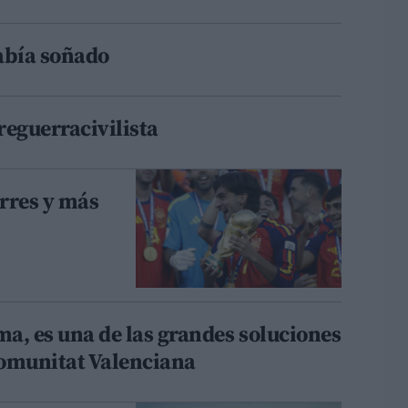
abía soñado
reguerracivilista
rres y más
ma, es una de las grandes soluciones
Comunitat Valenciana