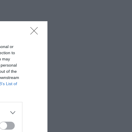
sonal or
ection to
ou may
 personal
out of the
 downstream
B’s List of