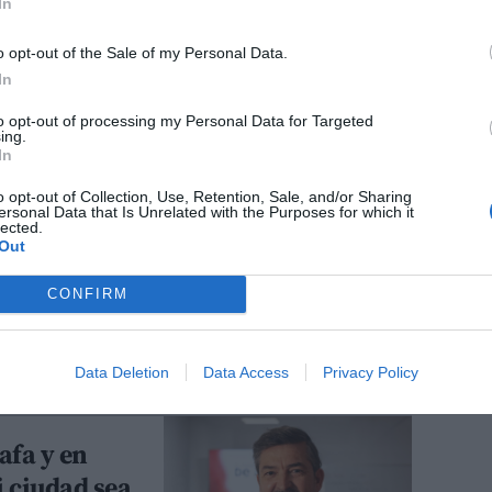
os alumnos
In
o opt-out of the Sale of my Personal Data.
In
to opt-out of processing my Personal Data for Targeted
cuando el
ing.
In
a con eclipsar
o opt-out of Collection, Use, Retention, Sale, and/or Sharing
ersonal Data that Is Unrelated with the Purposes for which it
lected.
Out
 financiación
CONFIRM
e haber
Data Deletion
Data Access
Privacy Policy
afa y en
i ciudad sea