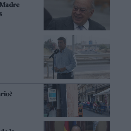
a Madre
s
rio?