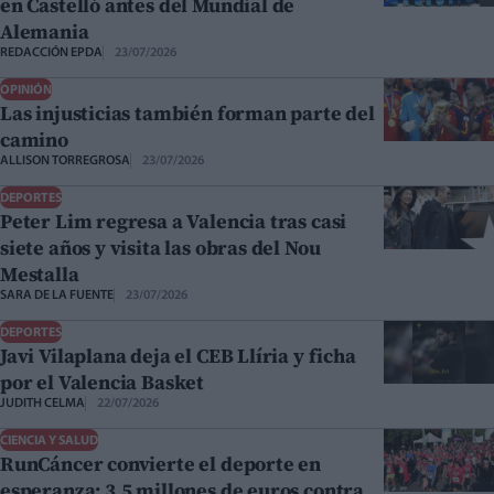
en Castelló antes del Mundial de
Alemania
REDACCIÓN EPDA
23/07/2026
OPINIÓN
Las injusticias también forman parte del
camino
ALLISON TORREGROSA
23/07/2026
DEPORTES
Peter Lim regresa a Valencia tras casi
siete años y visita las obras del Nou
Mestalla
SARA DE LA FUENTE
23/07/2026
DEPORTES
Javi Vilaplana deja el CEB Llíria y ficha
por el Valencia Basket
JUDITH CELMA
22/07/2026
CIENCIA Y SALUD
RunCáncer convierte el deporte en
esperanza: 3,5 millones de euros contra