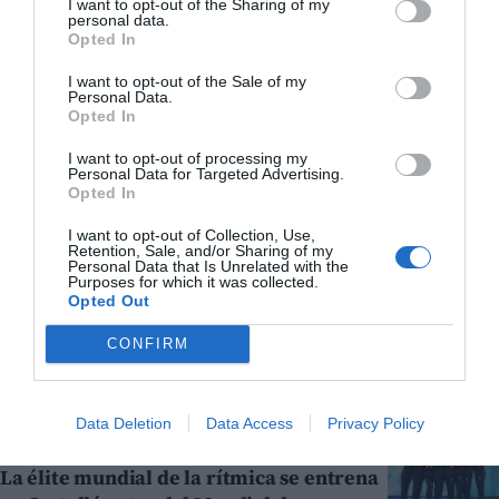
I want to opt-out of the Sharing of my
grises
personal data.
HUGO MORENO
24/07/2026
Opted In
L'HORTA
I want to opt-out of the Sale of my
Foios nomenarà Ferran Torres fill
Personal Data.
Opted In
predilecte després del seu gol històric en
la final del Mundial
I want to opt-out of processing my
Personal Data for Targeted Advertising.
SARA DE LA FUENTE
24/07/2026
Opted In
CAMP DE MORVEDRE
La doble campeona Silvia Piera recibe el
I want to opt-out of Collection, Use,
Retention, Sale, and/or Sharing of my
reconocimiento de Sagunt por su
Personal Data that Is Unrelated with the
histórico éxito nacional
Purposes for which it was collected.
Opted Out
BORJA PEDRÓS
24/07/2026
CONFIRM
TELEVISIÓ
À Punt retransmetrà el Villarreal-Llevant
el 5 d'agost
REDACCIÓN EPDA
23/07/2026
Data Deletion
Data Access
Privacy Policy
CASTELLÓ DE LA PLANA
La élite mundial de la rítmica se entrena