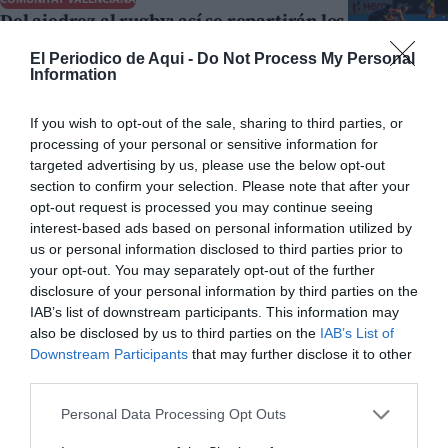
Del ajedrez al rugby: así se repartirán los
1,6 millones para el deporte valenciano
El Periodico de Aqui -
Do Not Process My Personal
HUGO MORENO
30/07/2026
Information
DEPORTES
A vueltas con el futuro de Ferran Torres
If you wish to opt-out of the sale, sharing to third parties, or
REDACCIÓN EPDA
30/07/2026
processing of your personal or sensitive information for
targeted advertising by us, please use the below opt-out
DEPORTES
section to confirm your selection. Please note that after your
Casino Online España con Pasaporte:
opt-out request is processed you may continue seeing
Registro y Verificación KYC en 2026
interest-based ads based on personal information utilized by
REDACCIÓN EPDA
30/07/2026
us or personal information disclosed to third parties prior to
your opt-out. You may separately opt-out of the further
LA RIBERA
La suecana Agnés Núñez de Arenas se
disclosure of your personal information by third parties on the
proclama campeona de España sub-14 de
IAB’s list of downstream participants. This information may
also be disclosed by us to third parties on the
IAB’s List of
ajedrez
Downstream Participants
that may further disclose it to other
B. P.
25/07/2026
third parties.
VALENCIA
El Oceanogràfic pone el nombre de
Personal Data Processing Opt Outs
Ferran Torres a uno de sus tiburones