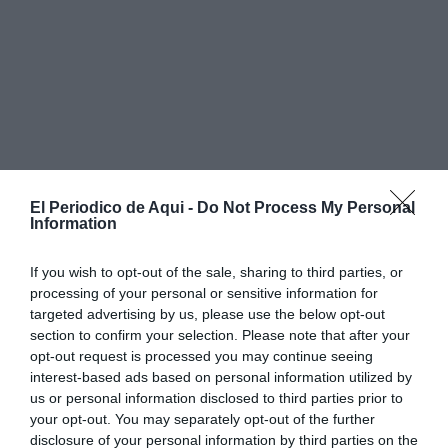
El Periodico de Aqui -
Do Not Process My Personal
Gómez dimitió de su cargo en el momento en que se
Information
destapó el asunto, al ser identificada como
If you wish to opt-out of the sale, sharing to third parties, or
beneficiaria de una de las viviendas protegidas
processing of your personal or sensitive information for
adjudicadas de forma irregular. Su declaración se
targeted advertising by us, please use the below opt-out
produce en la misma jornada que la de
María Pérez-
section to confirm your selection. Please note that after your
opt-out request is processed you may continue seeing
Hickman
, exdirectora general municipal de
interest-based ads based on personal information utilized by
Contratación Pública y actual jefa del servicio de
us or personal information disclosed to third parties prior to
Contratación, cuyos dos hijos y un sobrino obtuvieron
your opt-out. You may separately opt-out of the further
disclosure of your personal information by third parties on the
sendas viviendas en la misma promoción. Ambas