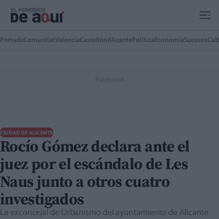
Ir al contenido principal
Portada
Comunitat
Valencia
Castellón
Alicante
Política
Economía
Sucesos
Cul
CIUDAD DE ALICANTE
Rocío Gómez declara ante el
juez por el escándalo de Les
Naus junto a otros cuatro
investigados
La exconcejal de Urbanismo del ayuntamiento de Alicante