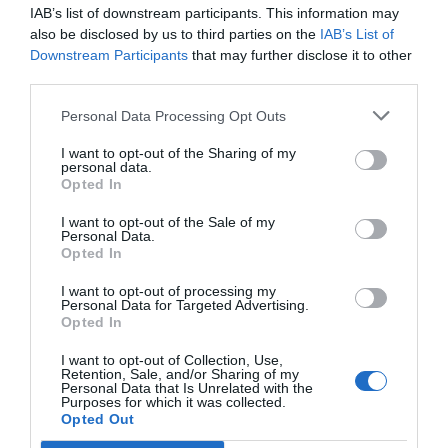
IAB’s list of downstream participants. This information may
comparecerán como investigadas, asistidas por sus
also be disclosed by us to third parties on the
IAB’s List of
respectivos abogados.
Downstream Participants
that may further disclose it to other
third parties.
Otros investigados
Personal Data Processing Opt Outs
A ellas se suman otros dos investigados citados para
I want to opt-out of the Sharing of my
este miércoles: el
arquitecto municipal Francisco
personal data.
Opted In
Nieto
y el
promotor de la cooperativa Francisco
Ordiñana
, administrador único de la mercantil
I want to opt-out of the Sale of my
Personal Data.
Fraorgi. También ha sido llamado
Roberto Palencia
,
Opted In
funcionario de la Generalitat Valenciana apartado
I want to opt-out of processing my
inicialmente de su cargo por ser adjudicatario de otra
Personal Data for Targeted Advertising.
Opted In
vivienda a través de su pareja sentimental, arquitecta
del consistorio, y que fue el encargado de visar y
I want to opt-out of Collection, Use,
Retention, Sale, and/or Sharing of my
examinar los expedientes en su condición de jefe de la
Personal Data that Is Unrelated with the
Purposes for which it was collected.
Sección de Vivienda Protegida de la delegación
Opted Out
territorial autonómica.