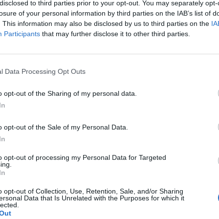
disclosed to third parties prior to your opt-out. You may separately opt-
losure of your personal information by third parties on the IAB’s list of
ía comenzado de la mejor manera y el equipo
. This information may also be disclosed by us to third parties on the
IA
 octubre, cuando
Claudio Barragán sustituyó
Participants
that may further disclose it to other third parties.
LO
l conjunto eldense ha sido constante hasta
l Data Processing Opt Outs
decisivo del campeonato.
o opt-out of the Sharing of my personal data.
In
o opt-out of the Sale of my Personal Data.
In
s conseguido.
to opt-out of processing my Personal Data for Targeted
ing.
EnElDestino
In
o opt-out of Collection, Use, Retention, Sale, and/or Sharing
ersonal Data that Is Unrelated with the Purposes for which it
𝐚𝐦𝐩𝐞𝐨́𝐧 del
lected.
Out
RFEF
y nuevo