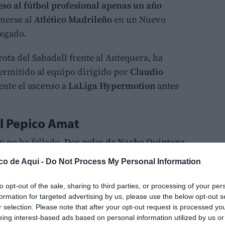
eso al fútbol profesional apenas un año
nerse al
Atlético Madrileño
en un Nuevo
egado.
rrota del Sabadell frente al Antequera, ha
permitido al equipo dirigido por
Claudio
nte el ascenso a
LaLiga Hypermotion
antes
el Pepico Amat
y no ha fallado.
Dos goles de Nacho Quintana
ino superar al Atlético Madrileño de
co de Aqui -
Do Not Process My Personal Information
rgado de tensión y emoción.
to opt-out of the sale, sharing to third parties, or processing of your per
tras conocerse la
derrota del Sabadell
,
formation for targeted advertising by us, please use the below opt-out s
censo en una realidad y ha provocado la
r selection. Please note that after your opt-out request is processed y
eing interest-based ads based on personal information utilized by us or
s aficionados azulgranas.