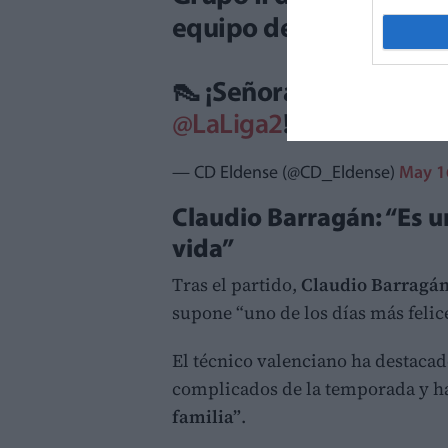
equipo de 𝐒𝐞𝐠𝐮𝐧𝐝𝐚 𝐃𝐢𝐯𝐢
👠 ¡Señoras y señores, 𝐄
@LaLiga2
! 🚀
pic.twitt
— CD Eldense (@CD_Eldense)
May 1
Claudio Barragán: “Es un
vida”
Tras el partido,
Claudio Barragá
supone “uno de los días más felice
El técnico valenciano ha destaca
complicados de la temporada y h
familia”
.