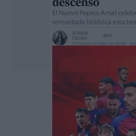
descenso
El Nuevo Pepico Amat celebra
remontada histórica esta t
JUDITH
EFE
CELMA
17 de mayo de 2026 a las 00:30h
Act