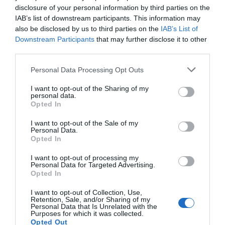
disclosure of your personal information by third parties on the
IAB’s list of downstream participants. This information may
La sesión de este miércoles se ha dedicado a la
also be disclosed by us to third parties on the
IAB’s List of
declaración de testigos del entorno de la víctima,
Downstream Participants
that may further disclose it to other
Dorita, y del acusado y en la plaza de los juzgados se
third parties.
han visto momentos de tensión entre familiares de
Personal Data Processing Opt Outs
ambas partes.
I want to opt-out of the Sharing of my
personal data.
"Hoy es un día clave porque testifica la amiga (de la
Opted In
víctima) y portadora de los mensajes (de móvil) que
I want to opt-out of the Sale of my
reflejan que la apuñaló, que la esperaba en casa con el
Personal Data.
Opted In
cuchillo en la mano" y que quería asesinarla mientras
ella "enviaba mensajes de voz y texto para que se
I want to opt-out of processing my
Personal Data for Targeted Advertising.
avisara a la policía mientras (él) la agredía
Opted In
continuamente".ç
I want to opt-out of Collection, Use,
Retention, Sale, and/or Sharing of my
Personal Data that Is Unrelated with the
Purposes for which it was collected.
Opted Out