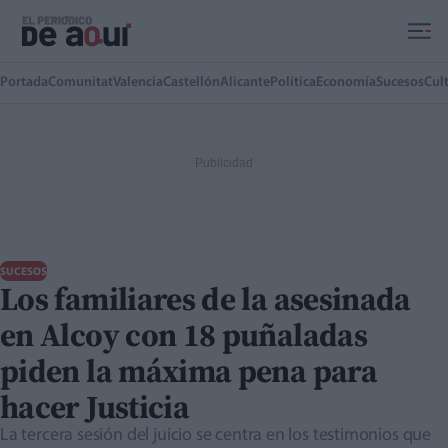
Ir al contenido principal
Portada
Comunitat
Valencia
Castellón
Alicante
Política
Economía
Sucesos
Cul
SUCESOS
Los familiares de la asesinada
en Alcoy con 18 puñaladas
piden la máxima pena para
hacer Justicia
La tercera sesión del juicio se centra en los testimonios que