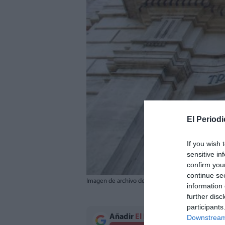
El Periodi
If you wish 
sensitive in
confirm you
continue se
Imagen de archivo del TSJCV. / EPDA
information 
further disc
participants
Añadir
El Periodico de Aquí
como 
Downstream 