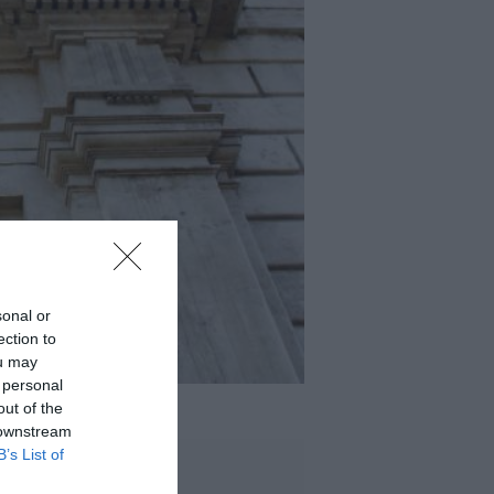
sonal or
ection to
ou may
 personal
out of the
 downstream
B’s List of