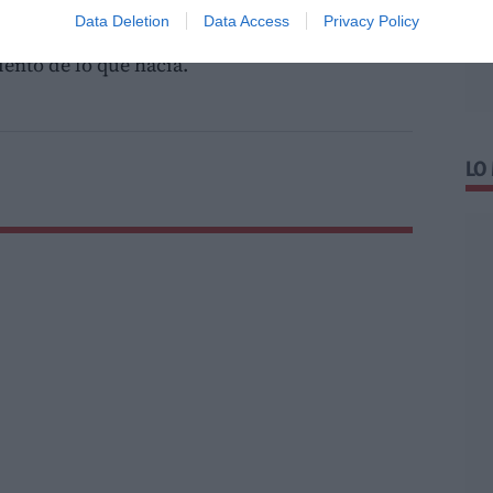
el acusado es culpable y si lo hizo movido por
Data Deletion
Data Access
Privacy Policy
loso y de menosprecio hacia la pareja, así
ento de lo que hacía.
LO