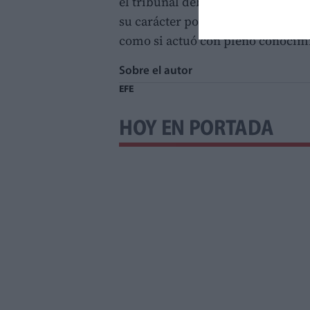
el tribunal deberá determinar si 
su carácter posesivo, agresivo, ce
como si actuó con pleno conocimi
Sobre el autor
EFE
HOY EN PORTADA