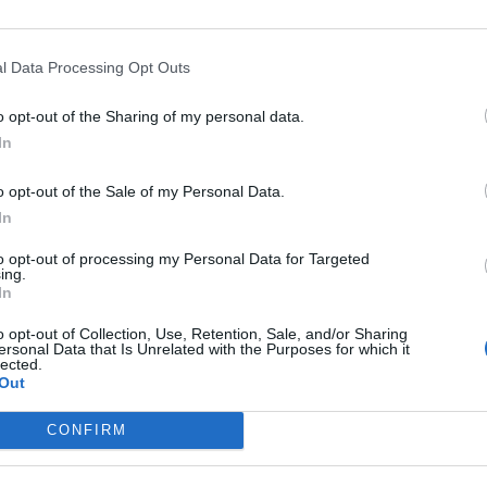
r de este lunes a un hombre acusado de
l Data Processing Opt Outs
ja sentimental, de 27 años, en el domicilio
n Alcoy.
o opt-out of the Sharing of my personal data.
In
ticia de la Comunitat Valenciana (TSJCV), el
o opt-out of the Sale of my Personal Data.
las 9.30 horas en el Tribunal del Jurado y se
In
calía califica lo ocurrido bajo los delitos de
to opt-out of processing my Personal Data for Targeted
ing.
In
de octubre de 2022 y el jurado deberá decidir
o opt-out of Collection, Use, Retention, Sale, and/or Sharing
 este individuo, que habría amenazado de
ersonal Data that Is Unrelated with the Purposes for which it
lected.
tes, cogió un cuchillo de unos 15
Out
a la mujer 18 veces.
CONFIRM
a de la hemorragia que sufrió por el ataque y