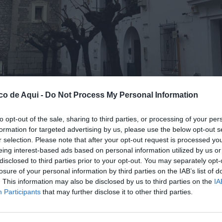
co de Aqui -
Do Not Process My Personal Information
to opt-out of the sale, sharing to third parties, or processing of your per
formation for targeted advertising by us, please use the below opt-out s
s de mejora. / EPDA
r selection. Please note that after your opt-out request is processed y
eing interest-based ads based on personal information utilized by us or
disclosed to third parties prior to your opt-out. You may separately opt-
fuente preferida de Google de forma gratuita.
losure of your personal information by third parties on the IAB’s list of
. This information may also be disclosed by us to third parties on the
IA
Participants
that may further disclose it to other third parties.
andados por los vecinos tomarán forma en
e
186.000 euros
incluida en el próximo
Plan