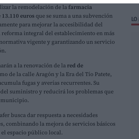
lizar la remodelación de la
farmacia
e
13.110 euros
que se suma a una subvención
LO
amente para mejorar la accesibilidad del
ra reforma integral del establecimiento en más
 normativa vigente y garantizando un servicio
ón.
narán a la renovación de la
red de
mo de la calle Aragón y la Era del Tío Patete,
acumula fugas y averías recurrentes. Su
a del suministro y reducirá los problemas que
l municipio.
afer busca dar respuesta a necesidades
s, combinando la mejora de servicios básicos
el espacio público local.