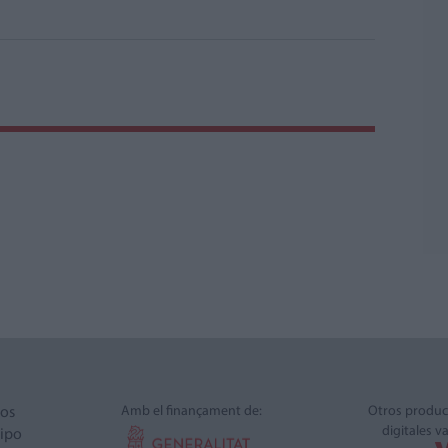
Amb el finançament de:
Otros produc
ros
digitales v
ipo