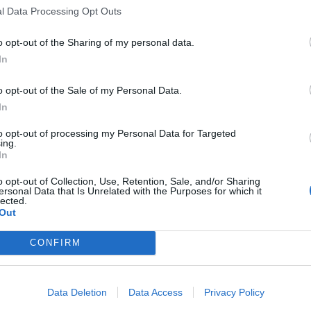
 desde la mejora de servicios esenciales hasta
l Data Processing Opt Outs
cos y responden, en su mayoría, a
o opt-out of the Sharing of my personal data.
rama electoral del actual equipo de
In
o opt-out of the Sale of my Personal Data.
con
116.000 euros
, es la
finalización del muro
In
 asfaltado del
aparcamiento de la piscina
to opt-out of processing my Personal Data for Targeted
da durante años que afecta tanto a residentes
ing.
In
 el municipio contará por fin con un espacio
o y en condiciones.
o opt-out of Collection, Use, Retention, Sale, and/or Sharing
ersonal Data that Is Unrelated with the Purposes for which it
lected.
Out
l camino de San Roque
y su ermita, con una
 de la mejora estética y de seguridad, el
CONFIRM
o de los enclaves más representativos del
 Benafer, una petición reiterada por
os últimos años.
Data Deletion
Data Access
Privacy Policy