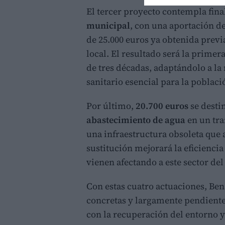
El tercer proyecto contempla fina
municipal
, con una aportación d
de 25.000 euros ya obtenida previ
local. El resultado será la prime
de tres décadas, adaptándolo a la
sanitario esencial para la poblaci
Por último,
20.700 euros
se desti
abastecimiento de agua
en un tra
una infraestructura obsoleta que 
sustitución mejorará la eficienci
vienen afectando a este sector de
Con estas cuatro actuaciones, Ben
concretas y largamente pendiente
con la recuperación del entorno y 