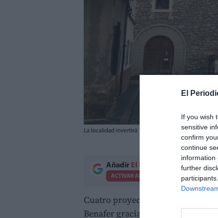
El Periodi
If you wish 
sensitive in
La localidad invertirá 186.000 euros en cuatro obra
confirm you
continue se
information 
Añadir
El Periodico de Aquí
como 
further disc
ACTIVAR AHORA
participants
Downstream 
Cuatro proyectos largamente dem
Benafer gracias a una inversión d