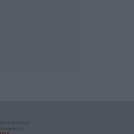
tos de Eventos y
alencianos, S.L.