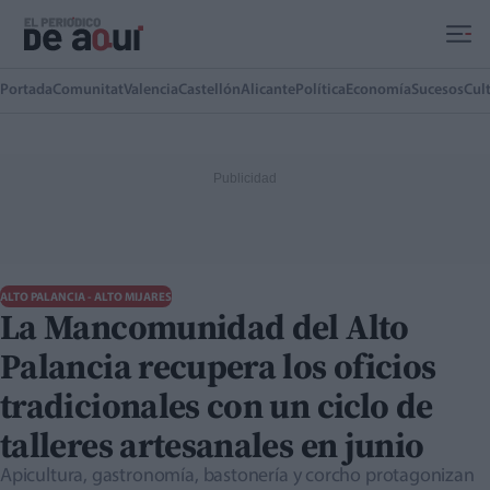
Ir al contenido principal
Portada
Comunitat
Valencia
Castellón
Alicante
Política
Economía
Sucesos
Cul
ALTO PALANCIA - ALTO MIJARES
La Mancomunidad del Alto
Palancia recupera los oficios
tradicionales con un ciclo de
talleres artesanales en junio
Apicultura, gastronomía, bastonería y corcho protagonizan