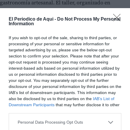
gastronomía artesanal. El taller, organizado en
colaboración con el Ayuntamiento local, se celebrará
en la pastelería Mesado e invitará a los asistentes a
El Periodico de Aqui -
Do Not Process My Personal
Information
adentrarse en el obrador para aprender la elaboración
tradicional de bollas, cenceñas y otras especialidades
If you wish to opt-out of the sale, sharing to third parties, or
comarcales. El objetivo es proteger estas recetas como
processing of your personal or sensitive information for
targeted advertising by us, please use the below opt-out
parte esencial del patrimonio inmaterial culinario del
section to confirm your selection. Please note that after your
Alto Palancia.
opt-out request is processed you may continue seeing
interest-based ads based on personal information utilized by
us or personal information disclosed to third parties prior to
your opt-out. You may separately opt-out of the further
disclosure of your personal information by third parties on the
IAB’s list of downstream participants. This information may
also be disclosed by us to third parties on the
IAB’s List of
Downstream Participants
that may further disclose it to other
third parties.
Personal Data Processing Opt Outs