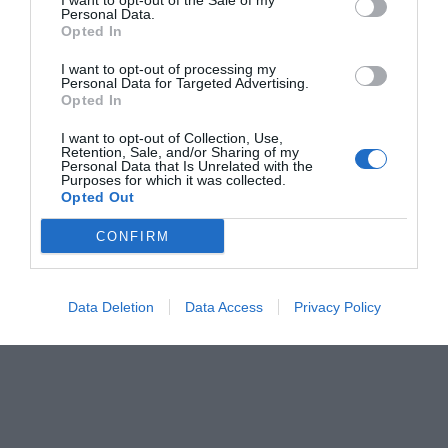
próximo mes de junio. Hasta entonces, el espacio ya es
I want to opt-out of the Sale of my
Personal Data.
funcional y el ayuntamiento trabaja coordinado con el
Opted In
departamento autonómico para no demorar los
I want to opt-out of processing my
trámites. "Lo importante es que la infraestructura está
Personal Data for Targeted Advertising.
Opted In
ejecutada, activa y lista para ser dotada con nuevo
mobiliario", subrayó el regidor.
I want to opt-out of Collection, Use,
Retention, Sale, and/or Sharing of my
Personal Data that Is Unrelated with the
Purposes for which it was collected.
Opted Out
CONFIRM
Data Deletion
Data Access
Privacy Policy