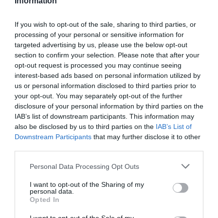
Information
If you wish to opt-out of the sale, sharing to third parties, or
processing of your personal or sensitive information for
targeted advertising by us, please use the below opt-out
section to confirm your selection. Please note that after your
El proyecto, que llevaba tiempo sobre la mesa del
opt-out request is processed you may continue seeing
consistorio, ha sido uno de los compromisos que el
interest-based ads based on personal information utilized by
alcalde se marcó al inicio del mandato. "Este era un
us or personal information disclosed to third parties prior to
your opt-out. You may separately opt-out of the further
proyecto necesario. Y éramos conscientes de que
disclosure of your personal information by third parties on the
debía ejecutarse este mandato. Y lo hemos hecho",
IAB’s list of downstream participants. This information may
declaró Pertegaz tras la finalización de los trabajos,
also be disclosed by us to third parties on the
IAB’s List of
Downstream Participants
that may further disclose it to other
añadiendo que el esfuerzo invertido "ha dado sus
third parties.
frutos" y que ahora el foco está en completar el
proceso con la llegada del nuevo equipamiento.
Personal Data Processing Opt Outs
I want to opt-out of the Sharing of my
La
Conselleria de Sanidad
tiene previsto dotar las
personal data.
Opted In
instalaciones con el mobiliario necesario a lo largo del