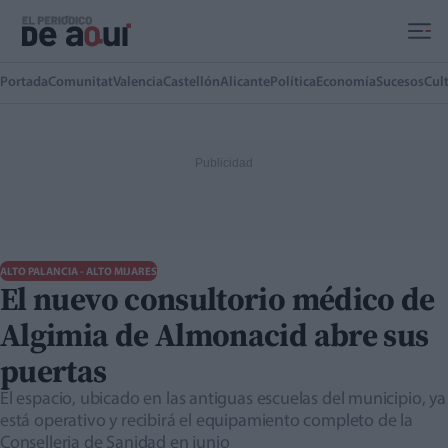
Ir al contenido principal
Portada
Comunitat
Valencia
Castellón
Alicante
Política
Economía
Sucesos
Cul
ALTO PALANCIA - ALTO MIJARES
El nuevo consultorio médico de
Algimia de Almonacid abre sus
puertas
El espacio, ubicado en las antiguas escuelas del municipio, ya
está operativo y recibirá el equipamiento completo de la
Conselleria de Sanidad en junio