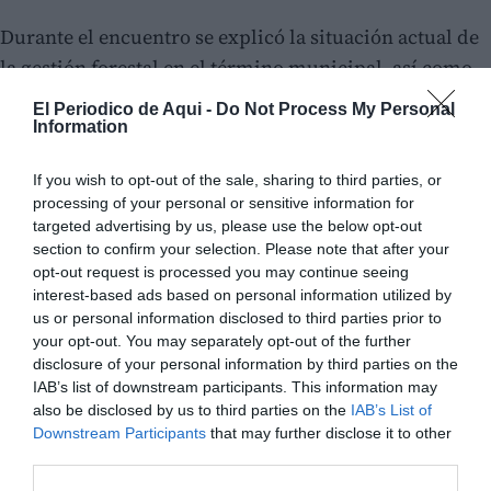
Durante el encuentro se explicó la situación actual de
la gestión forestal en el término municipal, así como
las dificultades existentes para actuar sobre parcelas
El Periodico de Aqui -
Do Not Process My Personal
privadas debido a cuestiones administrativas y de
Information
titularidad. Se destacó la importancia de impulsar
If you wish to opt-out of the sale, sharing to third parties, or
una
estrategia de gestión unificada
que permita tratar
processing of your personal or sensitive information for
el monte como una única unidad biológica y
targeted advertising by us, please use the below opt-out
territorial, mejorando así la
prevención de incendios
section to confirm your selection. Please note that after your
opt-out request is processed you may continue seeing
forestales
y el
control de plagas
.
interest-based ads based on personal information utilized by
us or personal information disclosed to third parties prior to
El Ayuntamiento subrayó además la necesidad de
your opt-out. You may separately opt-out of the further
mantener un
paisaje cuidado y una masa forestal
disclosure of your personal information by third parties on the
IAB’s list of downstream participants. This information may
sana
, tanto por motivos ambientales como por su
also be disclosed by us to third parties on the
IAB’s List of
repercusión en la
biodiversidad
, el
turismo
Downstream Participants
that may further disclose it to other
sostenible
y la
conservación del patrimonio
third parties.
natural
del municipio.