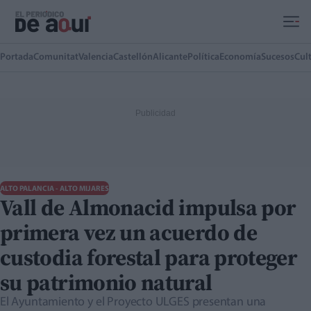
Ir al contenido principal
Portada
Comunitat
Valencia
Castellón
Alicante
Política
Economía
Sucesos
Cul
ALTO PALANCIA - ALTO MIJARES
Vall de Almonacid impulsa por
primera vez un acuerdo de
custodia forestal para proteger
su patrimonio natural
El Ayuntamiento y el Proyecto ULGES presentan una