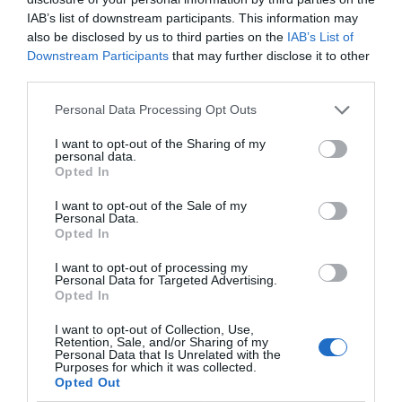
IAB’s list of downstream participants. This information may
Durante su intervención,
Camps
ha animado a los
also be disclosed by us to third parties on the
IAB’s List of
asistentes a implicarse activamente en el proyecto
Downstream Participants
that may further disclose it to other
político del partido y ha subrayado la importancia de
third parties.
la participación de la militancia.
Personal Data Processing Opt Outs
El expresident ha estado acompañado por el
I want to opt-out of the Sharing of my
personal data.
coordinador provincial de su equipo, el exsenador
Opted In
Vicent Aparici
, así como por
Inés Peiró
y otros
I want to opt-out of the Sale of my
miembros de su equipo.
Personal Data.
Opted In
I want to opt-out of processing my
Personal Data for Targeted Advertising.
Opted In
I want to opt-out of Collection, Use,
Retention, Sale, and/or Sharing of my
Personal Data that Is Unrelated with the
Purposes for which it was collected.
Opted Out