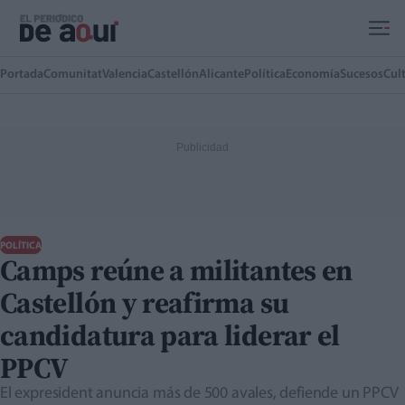
Ir al contenido principal
Portada
Comunitat
Valencia
Castellón
Alicante
Política
Economía
Sucesos
Cul
POLÍTICA
Camps reúne a militantes en
Castellón y reafirma su
candidatura para liderar el
PPCV
El expresident anuncia más de 500 avales, defiende un PPCV