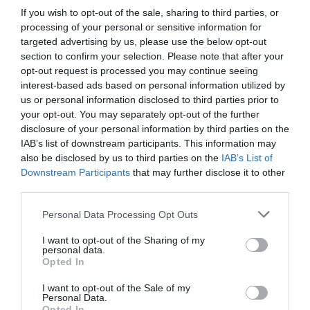
If you wish to opt-out of the sale, sharing to third parties, or
processing of your personal or sensitive information for
targeted advertising by us, please use the below opt-out
section to confirm your selection. Please note that after your
opt-out request is processed you may continue seeing
interest-based ads based on personal information utilized by
García fue contundente en su intervención y apeló al
us or personal information disclosed to third parties prior to
your opt-out. You may separately opt-out of the further
principio de presunción de inocencia, recogido en la
disclosure of your personal information by third parties on the
Constitución Española
como derecho fundamental,
IAB’s list of downstream participants. This information may
para defender a la edil. "Están persiguiendo a una
also be disclosed by us to third parties on the
IAB’s List of
Downstream Participants
that may further disclose it to other
concejala que no ha cometido ningún delito. De
third parties.
hecho, no existe ninguna investigación judicial ni
ninguna causa judicial abierta", subrayó el regidor,
Personal Data Processing Opt Outs
quien advirtió de que no consentirá que se condene
I want to opt-out of the Sharing of my
personal data.
públicamente a alguien sin base legal alguna.
Opted In
El alcalde dejó claro que en un Estado de derecho
I want to opt-out of the Sale of my
Personal Data.
existen unas
reglas fundamentales
que no pueden
Opted In