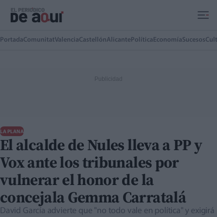
Ir al contenido principal
Portada
Comunitat
Valencia
Castellón
Alicante
Política
Economía
Sucesos
Cul
LA PLANA
El alcalde de Nules lleva a PP y
Vox ante los tribunales por
vulnerar el honor de la
concejala Gemma Carratalá
David García advierte que "no todo vale en política" y exigirá