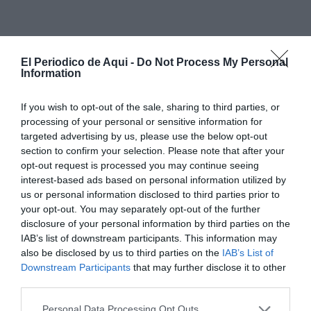
La alcaldesa
Susana Marqués
ha subrayado que el
El Periodico de Aqui -
Do Not Process My Personal
cuidado del entorno es "una responsabilidad
Information
compartida" y ha recordado que Benicàssim disfruta
If you wish to opt-out of the sale, sharing to third parties, or
de un enclave natural privilegiado, entre el
mar y la
processing of your personal or sensitive information for
montaña
, cuya preservación depende en buena
targeted advertising by us, please use the below opt-out
medida de las decisiones cotidianas de sus habitantes.
section to confirm your selection. Please note that after your
opt-out request is processed you may continue seeing
En la misma línea, la concejala de Medioambiente,
interest-based ads based on personal information utilized by
Vanessa Batalla
, ha destacado el papel central de la
us or personal information disclosed to third parties prior to
educación ambiental
para avanzar hacia modelos de
your opt-out. You may separately opt-out of the further
disclosure of your personal information by third parties on the
consumo más responsables.
IAB’s list of downstream participants. This information may
also be disclosed by us to third parties on the
IAB’s List of
La agenda arranca el
viernes 5
con talleres de reciclaje
Downstream Participants
that may further disclose it to other
en la Plaza de Europa y en el Casal Jove, y se extiende a
third parties.
lo largo de nueve días con propuestas muy variadas.
Personal Data Processing Opt Outs