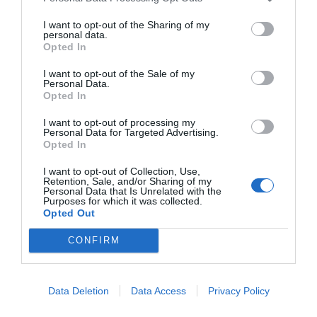
El sábado 6 incluye una actividad de
reciclaje creativo
I want to opt-out of the Sharing of my
para jóvenes y una charla sobre
delfines, tiburones y
personal data.
Opted In
tortugas
en la playa Almadraba, dirigida a todos los
públicos. El lunes 8 se desarrollará una campaña de
I want to opt-out of the Sale of my
Personal Data.
concienciación sobre la
recogida de excrementos
en
Opted In
el casco urbano y las zonas de esparcimiento canino,
I want to opt-out of processing my
mientras que el martes 9 el alumnado de la EPA
Personal Data for Targeted Advertising.
Opted In
participará en una
limpieza colaborativa
en el
mirador del Desert de les Palmes.
I want to opt-out of Collection, Use,
Retention, Sale, and/or Sharing of my
Personal Data that Is Unrelated with the
Purposes for which it was collected.
Opted Out
CONFIRM
Data Deletion
Data Access
Privacy Policy