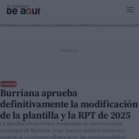
Ir al contenido principal
Portada
Comunitat
Valencia
Castellón
Alicante
Política
Economía
Sucesos
Cul
BURRIANA
Burriana aprueba
definitivamente la modificación
de la plantilla y la RPT de 2025
La aprobación permitirá modernizar la administración
municipal de Burriana, crear nuevos puestos técnicos y
garantizar una mayor eficiencia en los servicios públicos