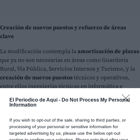
Creación de nuevos puestos y refuerzo de áreas
clave
La modificación contempla la
amortización de plazas
que ya no son necesarias en áreas como Guardería
Rural, Vía Pública, Servicios Internos y Turismo, y la
creación de nuevos puestos
técnicos y operativos,
entre ellos ingenierías técnicas en informática e
industrial, así como plazas de informador turístico,
El Periodico de Aqui -
Do Not Process My Personal
auxiliar y oficial de servicios múltiples.
Information
If you wish to opt-out of the sale, sharing to third parties, or
processing of your personal or sensitive information for
targeted advertising by us, please use the below opt-out
section to confirm your selection. Please note that after your