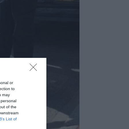
sonal or
ection to
ou may
 personal
out of the
 downstream
B’s List of