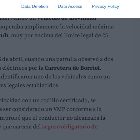
Data Deletion
Data Access
Privacy Policy
intervenido un
vehículo de movilidad
e superaba ampliamente la velocidad máxima
m/h
, muy por encima del límite legal de 25
 de abril, cuando una patrulla observó a dos
 eléctricos por la
Carretera de Borriol
.
 identificaron uno de los vehículos como un
es legales establecidos.
locidad con un rodillo certificado, se
de ser considerado un VMP conforme a la
omprobó que el conductor no alcanzaba la
y que carecía del
seguro obligatorio de