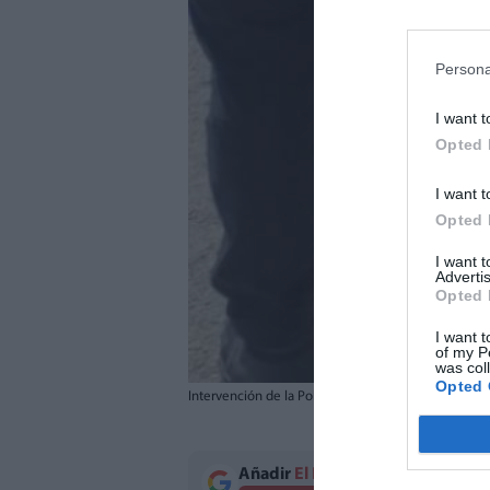
Persona
I want t
Opted 
I want t
Opted 
I want 
Advertis
Opted 
I want t
of my P
was col
Opted 
Intervención de la Policía Local de Castellón. / EPD
Añadir
El Periodico de Aquí
como 