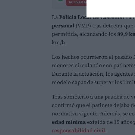
ACTIVAR AHORA
La
Policía Local de Castellón
ha 
personal
(VMP) tras detectar qu
permitida, alcanzando los
89,9 k
km/h.
Los hechos ocurrieron el pasado 5
menores circulando con patinetes
Durante la actuación, los agentes
modelo capaz de superar los límit
Tras someterlo a una prueba de ve
confirmó que el patinete dejaba 
normativa vigente. Además, se c
edad mínima
exigida de 15 años 
responsabilidad civil
.