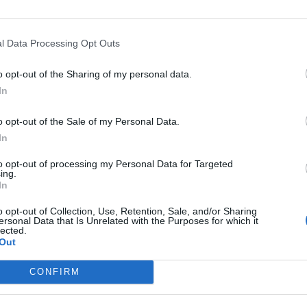
l Data Processing Opt Outs
o opt-out of the Sharing of my personal data.
In
o opt-out of the Sale of my Personal Data.
In
to opt-out of processing my Personal Data for Targeted
ing.
In
o opt-out of Collection, Use, Retention, Sale, and/or Sharing
ersonal Data that Is Unrelated with the Purposes for which it
lected.
Out
A
CONFIRM
fuente preferida de Google de forma gratuita.