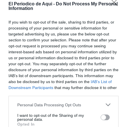
El Periodico de Aqui -
Do Not Process My Personal
Information
L’Ajuntament de Nules ha dut a terme en les últimes
setmanes diferents actuacions d’adequació i millora a les
If you wish to opt-out of the sale, sharing to third parties, or
seues platges amb l’objectiu que veïnat i visitants puguen
processing of your personal or sensitive information for
targeted advertising by us, please use the below opt-out
gaudir del litoral durant les pròximes festes de Setmana
section to confirm your selection. Please note that after your
Santa i Pasqua.
opt-out request is processed you may continue seeing
interest-based ads based on personal information utilized by
Cal recordar que, el recent temporal Harry va provocar
us or personal information disclosed to third parties prior to
importants desperfectes al litoral, afectant greument l’estat
your opt-out. You may separately opt-out of the further
de l’arena i de les infraestructures costaneres. Davant
disclosure of your personal information by third parties on the
aquesta situació, i davant la manca d’actuacions
IAB’s list of downstream participants. This information may
immediates per part de l’administració competent en
also be disclosed by us to third parties on the
IAB’s List of
matèria de costes, el consistori ha hagut d’actuar amb
Downstream Participants
that may further disclose it to other
mitjans propis per a condicionar les platges.
third parties.
En aquest sentit, la regidora de Platges, M. José Esteban, ha
Personal Data Processing Opt Outs
assenyalat que “tot i que des de Costes es va anunciar la
realització d’obres d’emergència, aquestes encara no s’han
I want to opt-out of the Sharing of my
personal data.
materialitzat, fet que ha obligat l’ajuntament a assumir
Opted In
aquests treballs per tal de garantir unes condicions