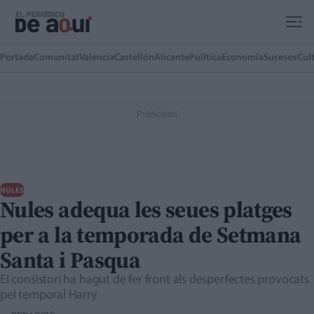
Ir al contenido principal
Portada
Comunitat
Valencia
Castellón
Alicante
Política
Economía
Sucesos
Cul
NULES
Nules adequa les seues platges
per a la temporada de Setmana
Santa i Pasqua
El consistori ha hagut de fer front als desperfectes provocats
pel temporal Harry