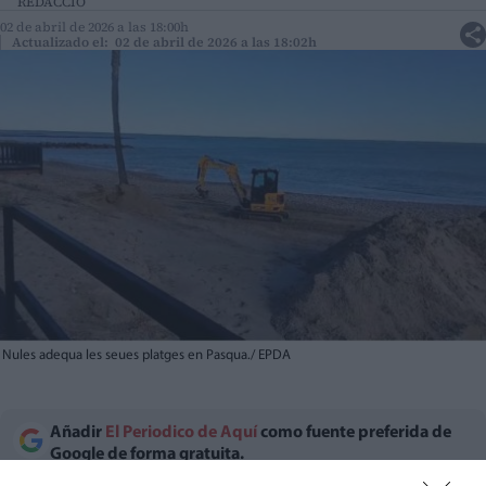
REDACCIÓ
02 de abril de 2026 a las 18:00h
Actualizado el: 02 de abril de 2026 a las 18:02h
Nules adequa les seues platges en Pasqua./ EPDA
Añadir
El Periodico de Aquí
como fuente preferida de
Google de forma gratuita.
ACTIVAR AHORA