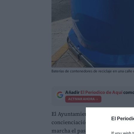
Baterías de contenedores de reciclaje en una call
Añadir
El Periodico de Aquí
como 
ACTIVAR AHORA
El Ayuntamiento de Nules ha hech
El Periodi
concienciación ciudadana para c
marcha el pasado mes de febrero. 
If you wish 