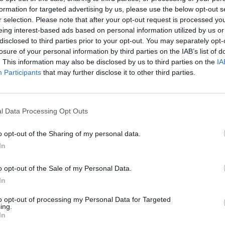
ontundente a lo largo de estos tres meses en
formation for targeted advertising by us, please use the below opt-out s
r selection. Please note that after your opt-out request is processed y
vo de mejorar la gestión de los residuos y la
eing interest-based ads based on personal information utilized by us or
disclosed to third parties prior to your opt-out. You may separately opt-
losure of your personal information by third parties on the IAB’s list of
iente se ha destacado al respecto que en este
. This information may also be disclosed by us to third parties on the
IA
Participants
that may further disclose it to other third parties.
ros, baterías de contenedores sin desbordes;
s más limpios; o mayor implicación de la
al César Estañol ha explicado que “este plan
l Data Processing Opt Outs
ado, ver qué queda pendiente por hacer, qué
cer para que se mantenga esta situación y que
o opt-out of the Sharing of my personal data.
 a seguir trabajando en esta línea y a seguir
In
de limpieza, en relación a las baterías de
o opt-out of the Sale of my Personal Data.
o agujero e insistiremos en la limpieza
In
l entorno, para evitar olores provocados por
to opt-out of processing my Personal Data for Targeted
ing.
In