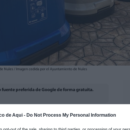
e de Nules / Imagen cedida por el Ayuntamiento de Nules
fuente preferida de Google de forma gratuita.
o balance de la campaña de acciones y
co de Aqui -
Do Not Process My Personal Information
onseguir un pueblo más limpio que puso en
Así, con el “Plan de Choque de Limpieza de
to opt-out of the sale, sharing to third parties, or processing of your per