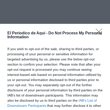
El Periodico de Aqui -
Do Not Process My Personal
Information
If you wish to opt-out of the sale, sharing to third parties, or
processing of your personal or sensitive information for
targeted advertising by us, please use the below opt-out
section to confirm your selection. Please note that after your
opt-out request is processed you may continue seeing
El nou disseny s’ha elaborat sobre la base del
rigor
interest-based ads based on personal information utilized by
us or personal information disclosed to third parties prior to
històric
, prenent com a referència les concessions
your opt-out. You may separately opt-out of the further
reials rebudes per Nules a principi del segle XVIII.
disclosure of your personal information by third parties on the
IAB’s list of downstream participants. This information may
En este sentit, el treball s’ha desenvolupat
also be disclosed by us to third parties on the
IAB’s List of
conjuntament amb el cronista oficial de la vila,
Joan
Downstream Participants
that may further disclose it to other