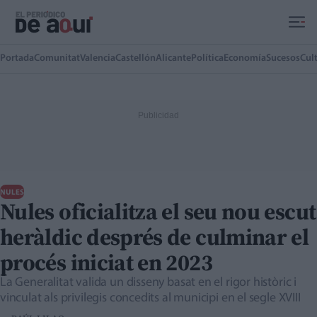
Ir al contenido principal
Portada
Comunitat
Valencia
Castellón
Alicante
Política
Economía
Sucesos
Cul
NULES
Nules oficialitza el seu nou escut
heràldic després de culminar el
procés iniciat en 2023
La Generalitat valida un disseny basat en el rigor històric i
vinculat als privilegis concedits al municipi en el segle XVIII