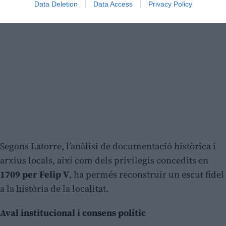
Data Deletion
Data Access
Privacy Policy
Segons Latorre, l’anàlisi de documentació històrica i
arxius locals, així com dels privilegis concedits en
1709 per Felip V
, ha permés reconstruir un escut fidel
a la història de la localitat.
Aval institucional i consens polític