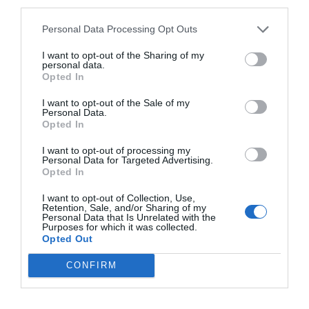
third parties.
Gavara
, amb l’objectiu de recuperar la simbologia
original vinculada a la família
Centelles
, antics
Personal Data Processing Opt Outs
senyors feudals del municipi.
I want to opt-out of the Sharing of my
personal data.
Opted In
I want to opt-out of the Sale of my
Personal Data.
Opted In
I want to opt-out of processing my
Personal Data for Targeted Advertising.
Opted In
I want to opt-out of Collection, Use,
Retention, Sale, and/or Sharing of my
Personal Data that Is Unrelated with the
Purposes for which it was collected.
Opted Out
CONFIRM