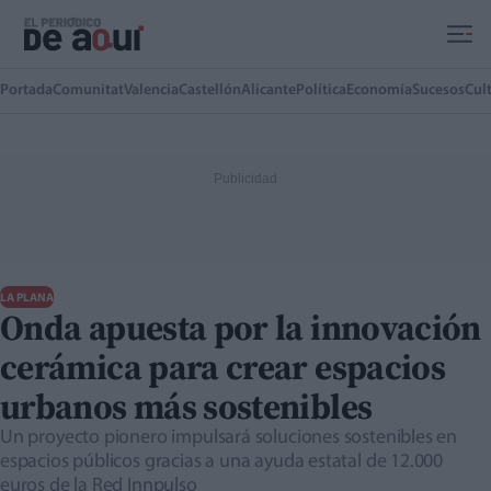
Ir al contenido principal
Portada
Comunitat
Valencia
Castellón
Alicante
Política
Economía
Sucesos
Cul
LA PLANA
Onda apuesta por la innovación
cerámica para crear espacios
urbanos más sostenibles
Un proyecto pionero impulsará soluciones sostenibles en
espacios públicos gracias a una ayuda estatal de 12.000
euros de la Red Innpulso