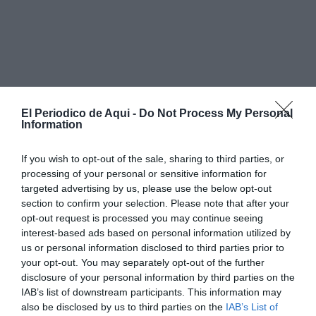
El Periodico de Aqui -
Do Not Process My Personal
Information
Además, Ballester ha subrayado la importancia de
seguir vinculando el futuro del municipio al sector
If you wish to opt-out of the sale, sharing to third parties, or
cerámico: “Somos una ciudad cerámica y queremos
processing of your personal or sensitive information for
targeted advertising by us, please use the below opt-out
que esa identidad siga siendo motor de futuro,
section to confirm your selection. Please note that after your
apostando por soluciones sostenibles, tecnología y
opt-out request is processed you may continue seeing
colaboración con nuestras empresas
”.
interest-based ads based on personal information utilized by
us or personal information disclosed to third parties prior to
your opt-out. You may separately opt-out of the further
Refugios climáticos y mobiliario
disclosure of your personal information by third parties on the
bioclimático
IAB’s list of downstream participants. This information may
also be disclosed by us to third parties on the
IAB’s List of
La iniciativa impulsará un modelo de innovación