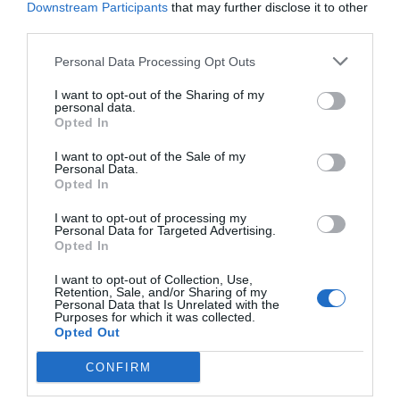
Downstream Participants
that may further disclose it to other
abierta en el que participarán empresas,
third parties.
emprendedores, entidades tecnológicas y agentes
Personal Data Processing Opt Outs
especializados vinculados al sector cerámico y de
materiales. A través de un reto abierto, se seleccionará
I want to opt-out of the Sharing of my
personal data.
una
propuesta innovadora
que será instalada y
Opted In
validada en una zona urbana de alta afluencia.
I want to opt-out of the Sale of my
Personal Data.
Opted In
I want to opt-out of processing my
Personal Data for Targeted Advertising.
Opted In
I want to opt-out of Collection, Use,
Retention, Sale, and/or Sharing of my
Personal Data that Is Unrelated with the
Purposes for which it was collected.
Opted Out
CONFIRM