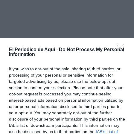
El Periodico de Aqui -
Do Not Process My Personal
Information
If you wish to opt-out of the sale, sharing to third parties, or
processing of your personal or sensitive information for
targeted advertising by us, please use the below opt-out
section to confirm your selection. Please note that after your
opt-out request is processed you may continue seeing
interest-based ads based on personal information utilized by
us or personal information disclosed to third parties prior to
your opt-out. You may separately opt-out of the further
disclosure of your personal information by third parties on the
Els fets es van produir quan la Policia Local va ser
IAB’s list of downstream participants. This information may
also be disclosed by us to third parties on the
IAB’s List of
requerida per a assistir una persona que es trobava a