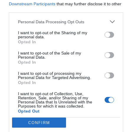
Downstream Participants
that may further disclose it to other
l'interior d'un tren aturat a l'estació de Nules. Els
third parties.
agents van prestar una primera assistència a l'afectat,
Personal Data Processing Opt Outs
que es trobava conscient però desorientat després
d'haver patit un atac epilèptic, i van romandre al seu
I want to opt-out of the Sharing of my
personal data.
costat fins a l'arribada dels serveis sanitaris.
Opted In
I want to opt-out of the Sale of my
Una vegada personades diverses ambulàncies al lloc,
Personal Data.
un testimoni va alertar un dels agents que dos homes
Opted In
havien sostret una motxilla-ronyonera de l'interior
I want to opt-out of processing my
Personal Data for Targeted Advertising.
d'una de les ambulàncies
, aprofitant que el personal
Opted In
sanitari havia baixat del vehicle per atendre l'afectat.
I want to opt-out of Collection, Use,
Retention, Sale, and/or Sharing of my
Personal Data that Is Unrelated with the
Purposes for which it was collected.
Opted Out
CONFIRM