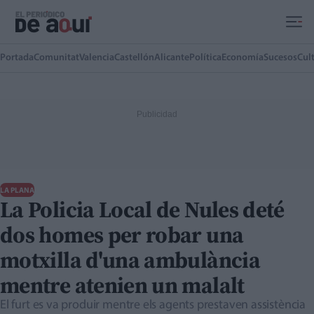
Ir al contenido principal
Portada
Comunitat
Valencia
Castellón
Alicante
Política
Economía
Sucesos
Cul
LA PLANA
La Policia Local de Nules deté
dos homes per robar una
motxilla d'una ambulància
mentre atenien un malalt
El furt es va produir mentre els agents prestaven assistència