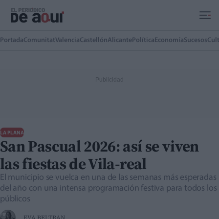
Ir al contenido principal
Portada
Comunitat
Valencia
Castellón
Alicante
Política
Economía
Sucesos
Cul
LA PLANA
San Pascual 2026: así se viven
las fiestas de Vila-real
El municipio se vuelca en una de las semanas más esperadas
del año con una intensa programación festiva para todos los
públicos
EVA BELTRAN