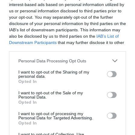
interest-based ads based on personal information utilized by
La programación continuó con la tradicional
Ofrena
us or personal information disclosed to third parties prior to
your opt-out. You may separately opt-out of the further
de Flors a Sant Pasqual
, que recorrió algunas de las
disclosure of your personal information by third parties on the
principales calles del centro hasta llegar a la plaza de
IAB’s list of downstream participants. This information may
Sant Pasqual, con la participación de entidades, peñas
also be disclosed by us to third parties on the
IAB’s List of
Downstream Participants
that may further disclose it to other
y vecinos. El acto concluyó con la
tradicional foguera
third parties.
con los estandartes de las asociaciones participantes.
Personal Data Processing Opt Outs
Ya por la noche, la música tomó el protagonismo con
I want to opt-out of the Sharing of my
el
Rock per la Llengua
en la plaza Major, que reunió a
personal data.
Opted In
numeroso público en una jornada organizada por las
concejalías de Normalización Lingüística y Fiestas. El
I want to opt-out of the Sale of my
Personal Data.
cartel contó con las actuaciones de Apologia, Esther y
Opted In
Auxili en un ambiente multitudinario.
I want to opt-out of processing my
Personal Data for Targeted Advertising.
Opted In
Domingo 17 de mayo: Pólvora y la
orquesta Panorama
I want to opt-out of Collection, Use,