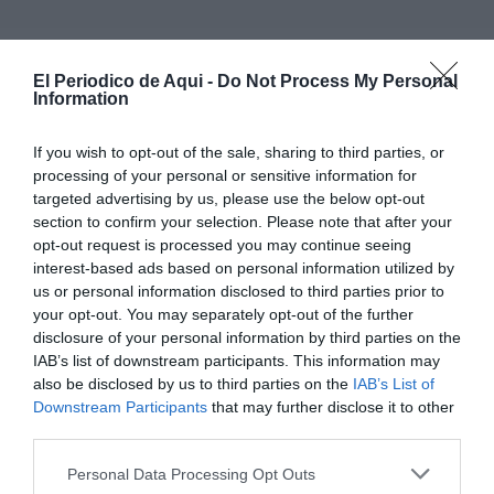
El projecte, segons recull la documentació, respon a
El Periodico de Aqui -
Do Not Process My Personal
l’evolució demogràfica del municipi i a la progressiva
Information
ocupació de les unitats d’enterrament existents fet que
If you wish to opt-out of the sale, sharing to third parties, or
en els darrers anys ha obligat a realitzar actuacions
processing of your personal or sensitive information for
puntuals d’ampliació i adequació però que ara
targeted advertising by us, please use the below opt-out
requereix una intervenció global que permeta
section to confirm your selection. Please note that after your
opt-out request is processed you may continue seeing
garantir disponibilitat suficient i millorar les
interest-based ads based on personal information utilized by
condicions generals del recinte.
us or personal information disclosed to third parties prior to
your opt-out. You may separately opt-out of the further
Així, el Cementeri Municipal sumarà 144 nous nínxols
disclosure of your personal information by third parties on the
amb l'ampliació de les illes 2, 3 i 4; 30 nínxols
IAB’s list of downstream participants. This information may
also be disclosed by us to third parties on the
IAB’s List of
addicionals en el panteó vertical i 300 columbaris
Downstream Participants
that may further disclose it to other
adossats, a més de la rehabilitació de 83 columnes de
third parties.
nínxols que podrien donar cabuda a 332 nous espais.
Personal Data Processing Opt Outs
En total, es preveu habilitar 506 nous nínxols per a