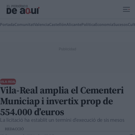
Ir al contenido principal
Portada
Comunitat
Valencia
Castellón
Alicante
Política
Economía
Sucesos
Cul
VILA-REAL
Vila-Real amplia el Cementeri
Municiap i invertix prop de
554.000 d’euros
La licitació ha establit un termini d’execució de sis mesos
REDACCIÓ