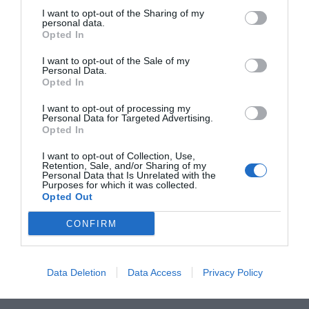
enterrament i 300 columbaris, i ampliar de manera
I want to opt-out of the Sharing of my
personal data.
significativa la capacitat del cementeri i adaptar-lo a
Opted In
les necessitats actuals i futures de la població. Les
I want to opt-out of the Sale of my
Personal Data.
actuacions contemplen també accions per a donar
Opted In
solució als problemes d’evacuació d’aigües pluvials
I want to opt-out of processing my
així com la millora de paviments accessos i serveis
Personal Data for Targeted Advertising.
amb la finalitat de garantir la seguretat la funcionalitat
Opted In
i la integració estètica amb el conjunt existent.
I want to opt-out of Collection, Use,
Retention, Sale, and/or Sharing of my
Personal Data that Is Unrelated with the
Purposes for which it was collected.
Opted Out
CONFIRM
Data Deletion
Data Access
Privacy Policy