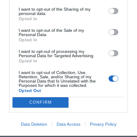
determinadas situaciones sociales. A veces vemos
I want to opt-out of the Sharing of my
personal data.
antes la conducta que la dificultad real que hay
Opted In
detrás”, señala la doctora Carolina Colomer.
I want to opt-out of the Sale of my
Personal Data.
En centros como
Vithas Valencia Consuelo
,
Vithas
Opted In
Aguas Vivas
y su
centro monográfico de
I want to opt-out of processing my
neurorrehabilitación en Elche
, los profesionales
Personal Data for Targeted Advertising.
Opted In
trabajan diariamente dificultades relacionadas con las
habilidades sociales, la regulación emocional o la
I want to opt-out of Collection, Use,
Retention, Sale, and/or Sharing of my
tolerancia a la frustración mediante juegos, historias
Personal Data that Is Unrelated with the
Purposes for which it was collected.
sociales, apoyos visuales, dinámicas grupales y
Opted Out
simulaciones cotidianas que permiten a los niños
CONFIRM
anticipar, comprender y practicar este tipo de
situaciones en un entorno seguro. Además, recuerdan
que gran parte del aprendizaje ocurre fuera del centro
Data Deletion
Data Access
Privacy Policy
y que las familias tienen un papel fundamental en