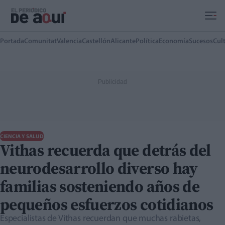
Ir al contenido principal
Portada
Comunitat
Valencia
Castellón
Alicante
Política
Economía
Sucesos
Cul
CIENCIA Y SALUD
Vithas recuerda que detrás del
neurodesarrollo diverso hay
familias sosteniendo años de
pequeños esfuerzos cotidianos
Especialistas de Vithas recuerdan que muchas rabietas,