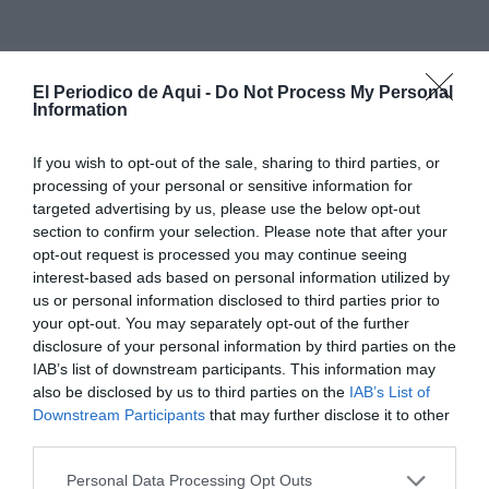
Las habilidades sociales también se
El Periodico de Aqui -
Do Not Process My Personal
aprenden
Information
Los especialistas de Vithas recuerdan que las
If you wish to opt-out of the sale, sharing to third parties, or
habilidades sociales también se aprenden y que no
processing of your personal or sensitive information for
todos los niños las desarrollan al mismo ritmo ni de la
targeted advertising by us, please use the below opt-out
section to confirm your selection. Please note that after your
misma manera. En casos de neurodesarrollo diverso,
opt-out request is processed you may continue seeing
como
Trastorno del Espectro Autista, TDAH,
interest-based ads based on personal information utilized by
Trastorno del Desarrollo del Lenguaje o daño cerebral
us or personal information disclosed to third parties prior to
your opt-out. You may separately opt-out of the further
adquirido infantil,
muchos niños pueden necesitar
disclosure of your personal information by third parties on the
más apoyo para interpretar determinadas situaciones
IAB’s list of downstream participants. This information may
sociales, resolver conflictos o adaptarse a cambios en
also be disclosed by us to third parties on the
IAB’s List of
Downstream Participants
that may further disclose it to other
la interacción con los demás. “Hay niños con
third parties.
muchísimas fortalezas, sensibilidad o creatividad que,
sin embargo, pueden sentirse perdidos en
Personal Data Processing Opt Outs