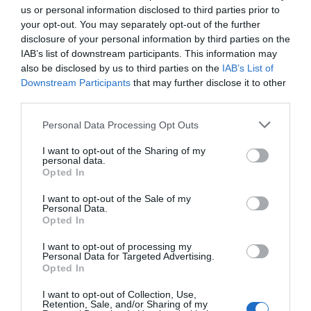
us or personal information disclosed to third parties prior to
your opt-out. You may separately opt-out of the further
disclosure of your personal information by third parties on the
IAB’s list of downstream participants. This information may
also be disclosed by us to third parties on the
IAB’s List of
Downstream Participants
that may further disclose it to other
third parties.
Personal Data Processing Opt Outs
I want to opt-out of the Sharing of my
personal data.
Opted In
Según explica la Dra. Alfonso, la combinación
I want to opt-out of the Sale of my
Personal Data.
entre
tecnología avanzada y experiencia
Opted In
médica
permite realizar intervenciones con
un alto
I want to opt-out of processing my
nivel de precisión y seguridad
, además de reducir
Personal Data for Targeted Advertising.
Opted In
significativamente el dolor postoperatorio y el tiempo
I want to opt-out of Collection, Use,
de recuperación.
Retention, Sale, and/or Sharing of my