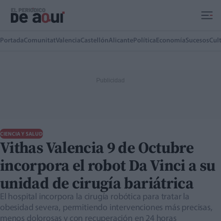
Ir al contenido principal
Portada
Comunitat
Valencia
Castellón
Alicante
Política
Economía
Sucesos
Cul
CIENCIA Y SALUD
Vithas Valencia 9 de Octubre
incorpora el robot Da Vinci a su
unidad de cirugía bariátrica
El hospital incorpora la cirugía robótica para tratar la
obesidad severa, permitiendo intervenciones más precisas,
menos dolorosas y con recuperación en 24 horas