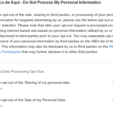
co de Aqui -
Do Not Process My Personal Information
rios que hayan sido afectados por la actualización del 
ámica) que impedía la utilización de los cartuchos de 
a ello, ha destinado un fondo de 1,35 millones de euros 
to opt-out of the sale, sharing to third parties, or processing of your per
cretamente una cantidad que oscila entre los 20 y 50 
formation for targeted advertising by us, please use the below opt-out s
unos 45 euros adicionales si se demuestra que existen 
r selection. Please note that after your opt-out request is processed y
 potenciales a raíz de ello (lo que elevaría la cantidad 
eing interest-based ads based on personal information utilized by us or
r tras el acuerdo para cerrar la disputa que mantenía 
disclosed to third parties prior to your opt-out. You may separately opt-
a Euroconsumers, compuesto por varios miembros entre 
losure of your personal information by third parties on the IAB’s list of
ma a las medidas compensatorias adoptadas hace unos 
. This information may also be disclosed by us to third parties on the
IA
Participants
that may further disclose it to other third parties.
lización de cartuchos compatibles se trata de una 
uenta las medidas legales existentes en Europa que 
l Data Processing Opt Outs
os de tinta y tóneres para impresoras fácilmente 
uella de carbono y del medio ambiente. Ejemplo de estas 
s tiendas referentes en la venta de consumibles de tinta y 
o opt-out of the Sharing of my personal data.
ís. “Se trata de una medida que beneficiará a miles de 
In
momento no podían hacer uso de consumibles 
cho más por los cartuchos originales”, aclaran. La 
o opt-out of the Sale of my Personal Data.
 el año 2016, cuando algunas gamas de la marca —como 
In
izar consumibles compatibles estableciendo una 
LO