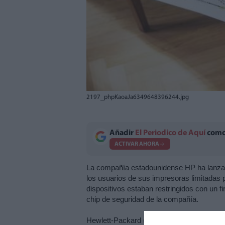
2197_phpKaoaJa6349648396244.jpg
Añadir
El Periodico de Aquí
como 
ACTIVAR AHORA
La compañía estadounidense HP ha lanza
los usuarios de sus impresoras limitadas p
dispositivos estaban restringidos con un fi
chip de seguridad de la compañía.
Hewlett-Packard (HP), la compañía líder e