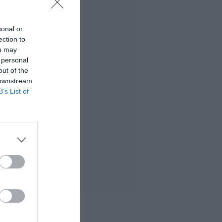
sonal or
ection to
ou may
 personal
out of the
 downstream
B’s List of
 MÁS LEÍDO