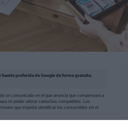
fuente preferida de Google de forma gratuita.
do un comunicado en el que anuncia que compensará a 
ara no poder utilizar cartuchos compatibles. Los 
rmware que impedía identificar los consumibles sin el 
n la fabricación de ordenadores e impresoras, ha 