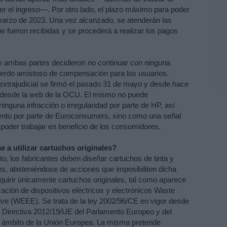
r el ingreso—. Por otro lado, el plazo máximo para poder 
 marzo de 2023. Una vez alcanzado, se atenderán las 
e fueron recibidas y se procederá a realizar los pagos 
e ambas partes decidieron no continuar con ninguna 
cuerdo amistoso de compensación para los usuarios. 
xtrajudicial se firmó el pasado 31 de mayo y desde hace 
n desde la web de la OCU. El mismo no puede 
guna infracción o irregularidad por parte de HP, así 
to por parte de Euroconsumers, sino como una señal 
poder trabajar en beneficio de los consumidores.
a utilizar cartuchos originales?
o, los fabricantes deben diseñar cartuchos de tinta y 
es, absteniéndose de acciones que imposibiliten dicha 
quirir únicamente cartuchos originales, tal como aparece 
ización de dispositivos eléctricos y electrónicos Waste 
ive (WEEE). Se trata de la ley 2002/96/CE en vigor desde 
a Directiva 2012/19/UE del Parlamento Europeo y del 
el ámbito de la Unión Europea. La misma pretende 