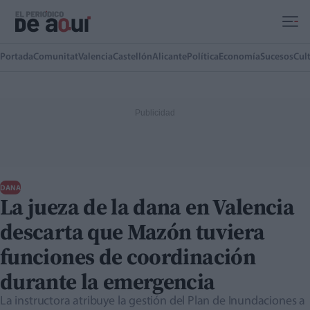
Ir al contenido principal
Portada
Comunitat
Valencia
Castellón
Alicante
Política
Economía
Sucesos
Cul
DANA
La jueza de la dana en Valencia
descarta que Mazón tuviera
funciones de coordinación
durante la emergencia
La instructora atribuye la gestión del Plan de Inundaciones a