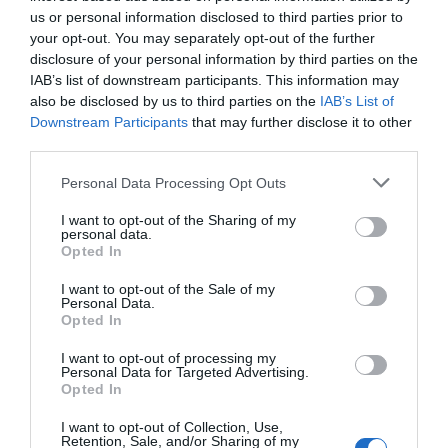
La instructora sostiene que la coordinación entre
us or personal information disclosed to third parties prior to
your opt-out. You may separately opt-out of the further
consellerias y la emisión de instrucciones durante la
disclosure of your personal information by third parties on the
gestión de la emergencia correspondía a los
IAB’s list of downstream participants. This information may
responsables del Plan Especial de Inundaciones,
no al
also be disclosed by us to third parties on the
IAB’s List of
Downstream Participants
that may further disclose it to other
president de la Generalitat
.
third parties.
En este sentido, señala que estas funciones recaen
Personal Data Processing Opt Outs
sobre los directores del plan en sus distintas fases,
I want to opt-out of the Sharing of my
quienes ostentaban la posición de garante durante la
personal data.
Opted In
emergencia.
I want to opt-out of the Sale of my
Personal Data.
Opted In
I want to opt-out of processing my
Personal Data for Targeted Advertising.
Opted In
I want to opt-out of Collection, Use,
Retention, Sale, and/or Sharing of my