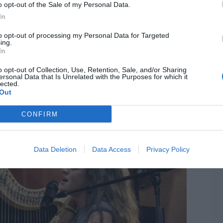
or su inseparable piano, Amaia ofreció un
o opt-out of the Sale of my Personal Data.
en el que alternó la intensidad de los grandes
In
adeza de las interpretaciones más íntimas.
to opt-out of processing my Personal Data for Targeted
LO
ing.
os figuraron canciones como “La vida
In
rticular versión de “Me pongo colorada”, el
o opt-out of Collection, Use, Retention, Sale, and/or Sharing
ersonal Data that Is Unrelated with the Purposes for which it
T
ambién hubo espacio para propuestas más
lected.
Out
ón de “Ya está” acompañada por el sonido del
CONFIRM
Data Deletion
Data Access
Privacy Policy