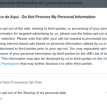
voces más destacadas del panorama musical
ió en uno de los recitales de mayor aforo de la
co de Aqui -
Do Not Process My Personal Information
o de Amaia
to opt-out of the sale, sharing to third parties, or processing of your per
formation for targeted advertising by us, please use the below opt-out s
sta en escena íntima y evocadora. S
entada en
r selection. Please note that after your opt-out request is processed y
 escenográfico diseñado para sumergir al
eing interest-based ads based on personal information utilized by us or
 creativo
, Amaia interpretó varios temas de
disclosed to third parties prior to your opt-out. You may separately opt-
losure of your personal information by third parties on the IAB’s list of
o es real
, entre ellos “Visión” y “Tocotó”.
. This information may also be disclosed by us to third parties on the
IA
Participants
that may further disclose it to other third parties.
rrió algunas de las canciones más
reciente
, incluyendo “Magia en Benidorm” y
ción artística de una cantante que ha
l Data Processing Opt Outs
 dentro del pop español.
o opt-out of the Sharing of my personal data.
emoción
In