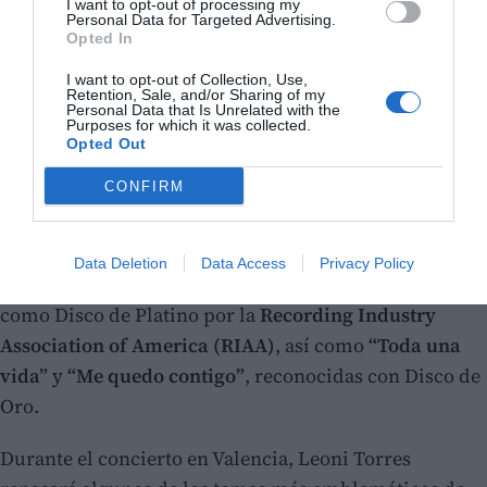
I want to opt-out of processing my
Personal Data for Targeted Advertising.
Opted In
I want to opt-out of Collection, Use,
Retention, Sale, and/or Sharing of my
Personal Data that Is Unrelated with the
Purposes for which it was collected.
Opted Out
CONFIRM
Entre sus canciones más exitosas destacan
“Para que
Data Deletion
Data Access
Privacy Policy
un día vuelvas”
y
“Las cosas que te pido”
, certificadas
como Disco de Platino por la
Recording Industry
Association of America (RIAA)
, así como
“Toda una
vida”
y
“Me quedo contigo”
, reconocidas con Disco de
Oro.
Durante el concierto en Valencia, Leoni Torres