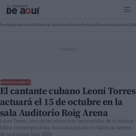
Ir al contenido principal
Portada
Comunitat
Valencia
Castellón
Alicante
Política
Economía
Sucesos
Cul
MÚSICA EN DIRECTO
El cantante cubano Leoni Torres
actuará el 15 de octubre en la
sala Auditorio Roig Arena
Leoni Torres, una de las voces más reconocidas de la música
latina contemporánea, hará una parada en Valencia dentro
de su Europa Tour 2026