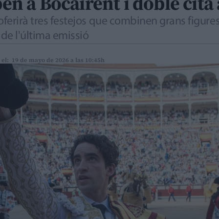
ben a Bocairent i doble cita
oferirà tres festejos que combinen grans figures
 de l'última emissió
 el: 19 de mayo de 2026 a las 10:45h