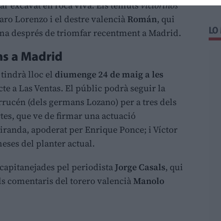
tar excavat en roca viva. Els temuts
victorinos
aro Lorenzo i el destre valencià
Román
, qui
LO
ma després de triomfar recentment a Madrid.
ns a Madrid
tindrà lloc el
diumenge 24 de maig a les
te a Las Ventas. El públic podrà seguir la
rucén (dels germans Lozano) per a tres dels
tes, que ve de firmar una actuació
iranda, apoderat per Enrique Ponce; i Víctor
ses del planter actual.
 capitanejades pel periodista
Jorge Casals
, qui
els comentaris del torero valencià
Manolo