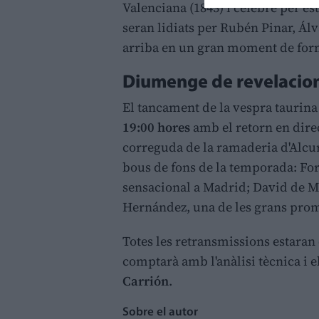
Valenciana (1843) i cèlebre per es
seran lidiats per Rubén Pinar, Álv
arriba en un gran moment de for
Diumenge de revelacio
El tancament de la vespra taurina 
19:00 hores
amb el retorn en direc
correguda de la ramaderia d'Alcur
bous de fons de la temporada: For
sensacional a Madrid; David de M
Hernández, una de les grans prome
Totes les retransmissions estaran
comptarà amb l'anàlisi tècnica i 
Carrión
.
Sobre el autor