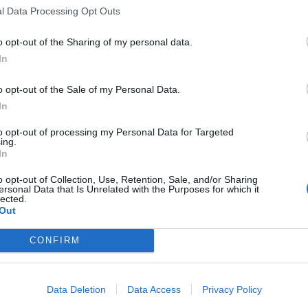
t un gran suport per part de l'audiència —
l Data Processing Opt Outs
assat va registrar un
5,4% de quota de
o opt-out of the Sharing of my personal data.
inclourà tres festejos que enllaçaran la
In
a fira madrilenya de Sant Isidre.
o opt-out of the Sale of my Personal Data.
ndres 22 de maig (18:30 hores)
amb l'emissió
In
uinta celebrada a Las Ventas. Un festeig de la
to opt-out of processing my Personal Data for Targeted
osleguarde va deixar una magnífica impressió,
ing.
In
enzo i El Cid.
o opt-out of Collection, Use, Retention, Sale, and/or Sharing
ersonal Data that Is Unrelated with the Purposes for which it
de Bocairent
lected.
Out
ribarà dissabte
23 de maig a les 18:30 hores
la
III Correguda Sorollana de Bocairent
, un
CONFIRM
pintor valencià. L'esdeveniment marcarà un
mera vegada que la mítica ramaderia de
Data Deletion
Data Access
Privacy Policy
ecinte, el més antic de la Comunitat