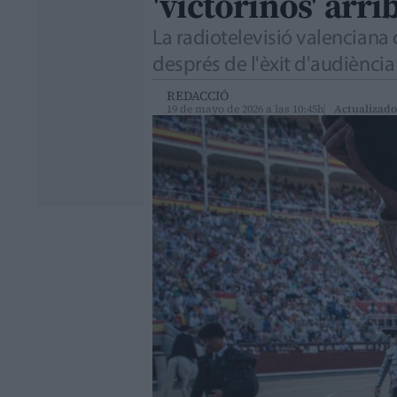
'victorinos' arri
La radiotelevisió valenciana 
després de l'èxit d'audiència
REDACCIÓ
19 de mayo de 2026 a las 10:45h
Actualizado