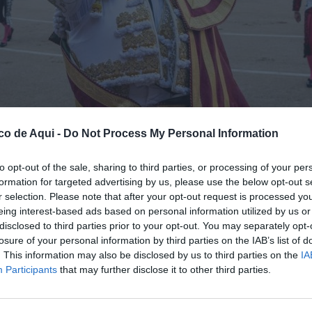
co de Aqui -
Do Not Process My Personal Information
to opt-out of the sale, sharing to third parties, or processing of your per
formation for targeted advertising by us, please use the below opt-out s
r.
//
EPDA
r selection. Please note that after your opt-out request is processed y
eing interest-based ads based on personal information utilized by us or
disclosed to third parties prior to your opt-out. You may separately opt-
fuente preferida de Google de forma gratuita.
losure of your personal information by third parties on the IAB’s list of
. This information may also be disclosed by us to third parties on the
IA
Participants
that may further disclose it to other third parties.
programació taurina el pròxim cap de setmana
ivell. L'aposta de la radiotelevisió