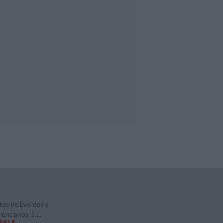
tos de Eventos y
alencianos, S.L.