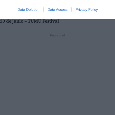
DJ en una experiencia pensada para el público más
joven.
Data Deletion
Data Access
Privacy Policy
20 de junio – TUMU Festival