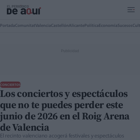
Ir al contenido principal
Portada
Comunitat
Valencia
Castellón
Alicante
Política
Economía
Sucesos
Cul
CONCIERTOS
Los conciertos y espectáculos
que no te puedes perder este
junio de 2026 en el Roig Arena
de Valencia
El recinto valenciano acogerá festivales y espectáculos