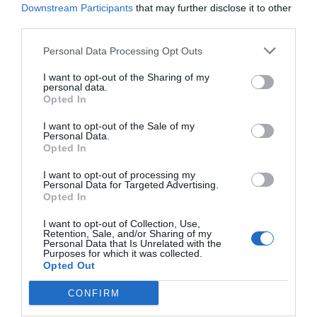
Downstream Participants
that may further disclose it to other
third parties.
Personal Data Processing Opt Outs
I want to opt-out of the Sharing of my
personal data.
Opted In
I want to opt-out of the Sale of my
Personal Data.
Opted In
I want to opt-out of processing my
Personal Data for Targeted Advertising.
Opted In
I want to opt-out of Collection, Use,
Retention, Sale, and/or Sharing of my
El Negrita Music Festival llegará al Auditorio Roig
Personal Data that Is Unrelated with the
Purposes for which it was collected.
Arena con una propuesta de música urbana y pop que
Opted Out
reunirá a artistas como Faenna, Santa Salut y Reality.
CONFIRM
El evento combinará actuaciones en directo y sesiones