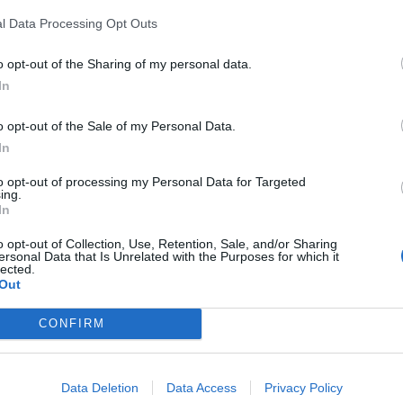
próximo
16 de enero
en la
sala Auditorio Roig
l Data Processing Opt Outs
r Intergaláctico”
, una gira internacional que
 Estados Unidos y diversos países europeos.
o opt-out of the Sharing of my personal data.
In
ueva etapa artística con una propuesta que va
Inspirado en el universo de la ciencia ficción,
o opt-out of the Sale of my Personal Data.
In
rista, el
“Tour Intergaláctico”
ha sido
nmersiva en la que la puesta en escena, la
to opt-out of processing my Personal Data for Targeted
ing.
el público tendrán un papel protagonista.
In
ulo renovado que trasladará al escenario toda
o opt-out of Collection, Use, Retention, Sale, and/or Sharing
ersonal Data that Is Unrelated with the Purposes for which it
lidad que les han convertido en uno de los
lected.
Out
os de los últimos años. La nueva gira llega
our”
, una serie de conciertos que logró colgar
CONFIRM
sus fechas
, consolidando el crecimiento de su
entro como fuera de España.
Data Deletion
Data Access
Privacy Policy