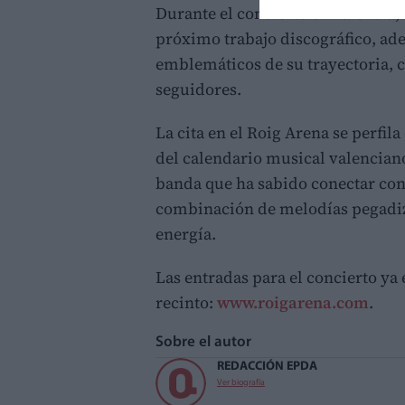
Durante el concierto en Valencia,
próximo trabajo discográfico, ad
emblemáticos de su trayectoria, 
seguidores.
La cita en el Roig Arena se perfi
del calendario musical valencian
banda que ha sabido conectar con 
combinación de melodías pegadiza
energía.
Las entradas para el concierto ya e
recinto:
www.roigarena.com
.
Sobre el autor
REDACCIÓN EPDA
Ver biografía