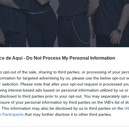
co de Aqui -
Do Not Process My Personal Information
to opt-out of the sale, sharing to third parties, or processing of your per
formation for targeted advertising by us, please use the below opt-out s
r selection. Please note that after your opt-out request is processed y
eing interest-based ads based on personal information utilized by us or
disclosed to third parties prior to your opt-out. You may separately opt-
losure of your personal information by third parties on the IAB’s list of
fuente preferida de Google de forma gratuita.
. This information may also be disclosed by us to third parties on the
IA
Participants
that may further disclose it to other third parties.
as más populares del panorama pop punk