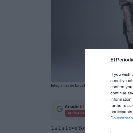
El Periodi
If you wish 
sensitive in
Integrantes de La La Love You. / Roig Arena
confirm you
continue se
information 
further disc
Añadir
El Periodico de Aquí
como 
participants
ACTIVAR AHORA
Downstream 
La La Love You, una de las band