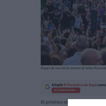
Imagen de una edición anterior de Tardeo Rememb
Añadir
El Periodico de Aquí
como 
ACTIVAR AHORA
El próximo sábado
30 de mayo
, e