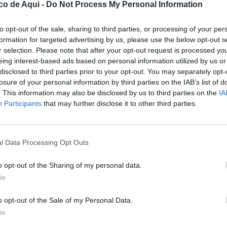
música remember con una nueva edición
co de Aqui -
Do Not Process My Personal Information
e Face®
, una cita que este año se presenta
to opt-out of the sale, sharing to third parties, or processing of your per
mber”
y que promete reunir a miles de
formation for targeted advertising by us, please use the below opt-out s
musical de los años 90 y 2000.
r selection. Please note that after your opt-out request is processed y
eing interest-based ads based on personal information utilized by us or
unas de las salas más emblemáticas de la
disclosed to third parties prior to your opt-out. You may separately opt-
losure of your personal information by third parties on the IAB’s list of
erá una experiencia inmersiva diseñada para
. This information may also be disclosed by us to third parties on the
IA
as épocas más recordadas del ocio musical de
Participants
that may further disclose it to other third parties.
 ambientación, gastronomía y referencias a
generación serán algunos de los ingredientes
desde la tarde hasta la noche.
l Data Processing Opt Outs
o opt-out of the Sharing of my personal data.
os de esta edición será la tematización de las
In
salas míticas y festivales emblemáticos del
 como
The Face, Kum Manises, Bananas,
o opt-out of the Sale of my Personal Data.
onido de Valencia Remember de Les
In
opia, personal caracterizado y vasos