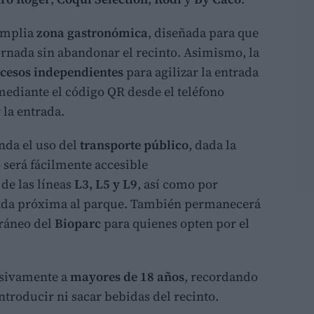
 amplia
zona gastronómica
, diseñada para que
jornada sin abandonar el recinto. Asimismo, la
ccesos independientes
para agilizar la entrada
o mediante el código QR desde el teléfono
la entrada.
nda el uso del
transporte público
, dada la
o será fácilmente accesible
s de las líneas
L3, L5 y L9
, así como por
rada próxima al parque. También permanecerá
rráneo del
Bioparc
para quienes opten por el
usivamente a
mayores de 18 años
, recordando
troducir ni sacar bebidas del recinto.