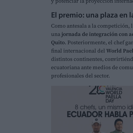
y potenciar la proyección interna
El premio: una plaza en l
Como antesala a la competición, l
una
jornada de integración con a
Quito
. Posteriormente, el chef ga
final internacional del
World Pae
distintos continentes, convirtié
ecuatoriana ante medios de comuni
profesionales del sector.