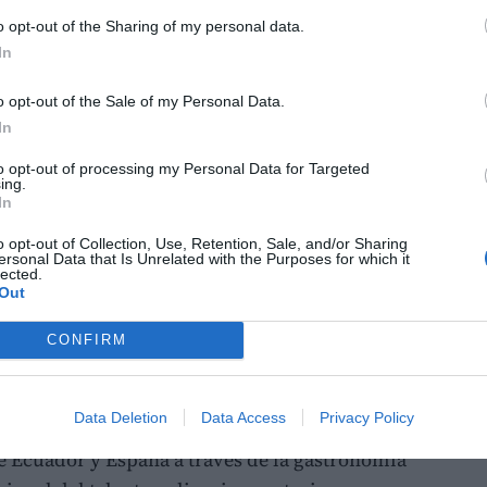
n impulsado este proyecto con el objetivo de
o opt-out of the Sharing of my personal data.
 cocineros ecuatorianos y mostrar al mundo el
In
aís.
LO
o opt-out of the Sale of my Personal Data.
e entre culturas
In
encia
como una iniciativa que utiliza la
to opt-out of processing my Personal Data for Targeted
ing.
 intercambio cultural, promoción turística y
In
 paso de los años, la competición se ha
o opt-out of Collection, Use, Retention, Sale, and/or Sharing
ipales vitrinas internacionales para los
ersonal Data that Is Unrelated with the Purposes for which it
lected.
rroces y cocina mediterránea.
Out
ntada internacionalmente durante
FITUR 2026
CONFIRM
uciones de ambos países, entre ellas el
cuador
, el
Ayuntamiento de Valencia
,
Data Deletion
Data Access
Privacy Policy
ña en Ecuador
y
Visit València
. El proyecto
re Ecuador y España a través de la gastronomía