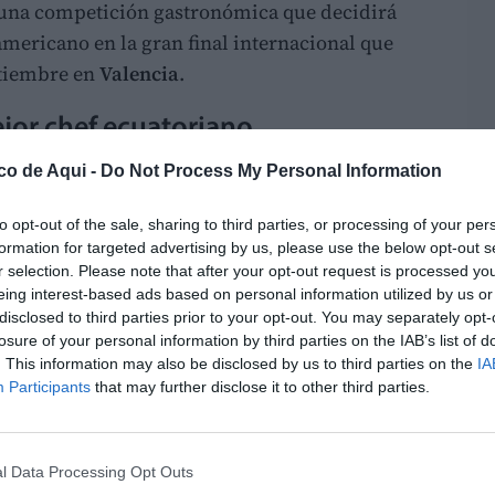
 una competición gastronómica que decidirá
americano en la gran final internacional que
ptiembre en
Valencia
.
ejor chef ecuatoriano
 de las
09:30 horas
en el restaurante
Bizi Bizi
,
co de Aqui -
Do Not Process My Personal Information
y Orellana de Quito. La competición reunirá
 gastronomía ecuatoriana que lucharán por
to opt-out of the sale, sharing to third parties, or processing of your per
formation for targeted advertising by us, please use the below opt-out s
cial del país
en una de las competiciones
r selection. Please note that after your opt-out request is processed y
portantes del mundo.
eing interest-based ads based on personal information utilized by us or
disclosed to third parties prior to your opt-out. You may separately opt-
s internacionales
losure of your personal information by third parties on the IAB’s list of
. This information may also be disclosed by us to third parties on the
IA
os chefs ecuatorianos que han logrado
Participants
that may further disclose it to other third parties.
a de sus fronteras. Por un lado,
Tomás
oncurso Internacional de Paella Valenciana
tian Arroba
, subcampeón mundial del
World
l Data Processing Opt Outs