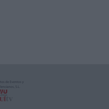
tos de Eventos y
alencianos, S.L.