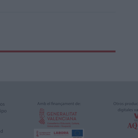
Amb el finançament de:
Otros produc
ros
digitales v
ipo
ad