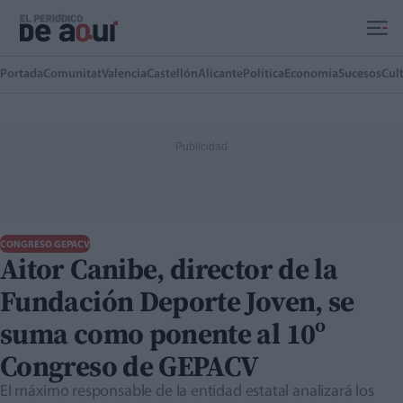
Ir al contenido principal
Portada
Comunitat
Valencia
Castellón
Alicante
Política
Economía
Sucesos
Cul
CONGRESO GEPACV
Aitor Canibe, director de la
Fundación Deporte Joven, se
suma como ponente al 10º
Congreso de GEPACV
El máximo responsable de la entidad estatal analizará los