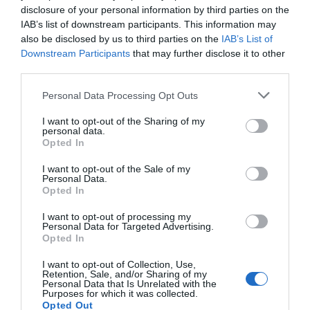
disclosure of your personal information by third parties on the
IAB’s list of downstream participants. This information may
also be disclosed by us to third parties on the
IAB’s List of
Downstream Participants
that may further disclose it to other
third parties.
Personal Data Processing Opt Outs
I want to opt-out of the Sharing of my
personal data.
Opted In
I want to opt-out of the Sale of my
Personal Data.
Opted In
I want to opt-out of processing my
Personal Data for Targeted Advertising.
Opted In
La intervención de su director general ofrecerá a los
I want to opt-out of Collection, Use,
gestores, técnicos y profesionales del sector la
Retention, Sale, and/or Sharing of my
Personal Data that Is Unrelated with the
oportunidad de conocer de primera mano estrategias
Purposes for which it was collected.
Opted Out